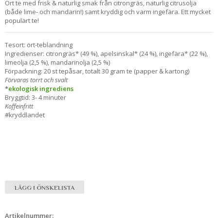
Ört te med frisk & naturlig smak från citrongräs, naturlig citrusolja
(både lime- och mandarin!) samt kryddig och varm ingefära. Ett mycket
populärt te!
Tesort: ört-teblandning
Ingredienser: citrongräs* (49 %), apelsinskal* (24 %), ingefära* (22 %),
limeolja (2,5 %), mandarinolja (2,5 %)
Förpackning: 20 st tepåsar, totalt 30 gram te (papper & kartong)
Förvaras torrt och svalt
*
ekologisk ingrediens
Bryggtid: 3- 4 minuter
Koffeinfritt
#kryddlandet
LÄGG I ÖNSKELISTA
Artikelnummer: