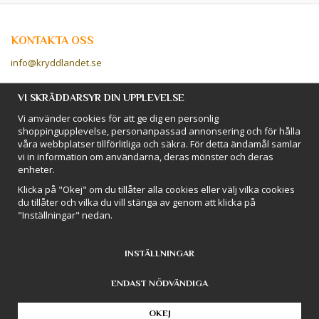
KONTAKTA OSS
info@kryddlandet.se
Följ oss på Facebook!
VI SKRÄDDARSYR DIN UPPLEVELSE
Vi använder cookies för att ge dig en personlig
Följ oss på Instagram!
shoppingupplevelse, personanpassad annonsering och för hålla
våra webbplatser tillförlitliga och säkra. För detta ändamål samlar
vi in information om användarna, deras mönster och deras
BETALSÄTT
enheter.
Hos Kryddlandet handlar du tryggt & säkert - och betalar enkelt med
Klicka på "Okej" om du tillåter alla cookies eller välj vilka cookies
kort, Klarna eller swish!
du tillåter och vilka du vill stänga av genom att klicka på
"Inställningar" nedan.
INSTÄLLNINGAR
ENDAST NÖDVÄNDIGA
Drift & produktion:
Wikinggruppen
OKEJ