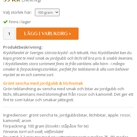
(590 kr/kg)
Välj storlek här:
Finns i lager
LÄGG I VARUKORG »
Produktbeskrivning:
Kryddlandet är Sveriges största krydd- och tebutik. Hos Kryddlandet kan du
köpa grönt te med smak av jordgubb och litchi till bra pris & snabb leverans.
I Kryddlandets stora sortiment finns te från världens alla hörn - i många
smaker & förpackningsstorlekar, perfekt för teälskaren & alla som behöver
mycket av en och samma sort.
Grönt sencha med jordgubb & litchismak
Grön teblandning av sencha med smak och bitar av jordgubb och
litchi, tillsammans med blommighet från rosor och kamomill. Det ger ett
fint te som luktar och smakar jättegott.
Ingredienser: grönt sencha te, jordgubbsbitar, litchibitar, äpple. rosor,
kamomill, arom
Förpackning: 100 gram (lösvikt i ståpåse för te)
Förvaras torrt och svalt, välförslutet
Bryggtid: 2-3 minuter med en vattentemperatur mellan 75- 80 grader