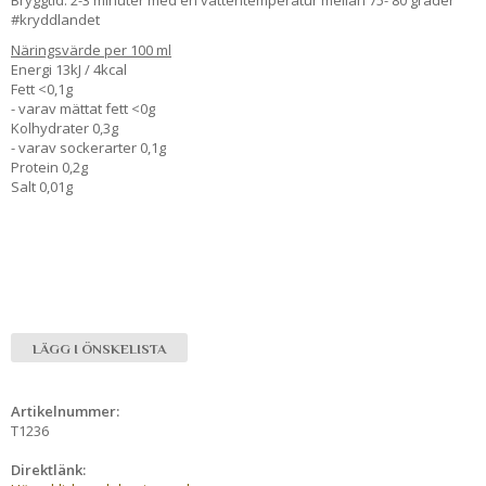
#kryddlandet
Näringsvärde per 100 ml
Energi 13kJ / 4kcal
Fett <0,1g
- varav mättat fett <0g
Kolhydrater 0,3g
- varav sockerarter 0,1g
Protein 0,2g
Salt 0,01g
LÄGG I ÖNSKELISTA
Artikelnummer:
T1236
Direktlänk: