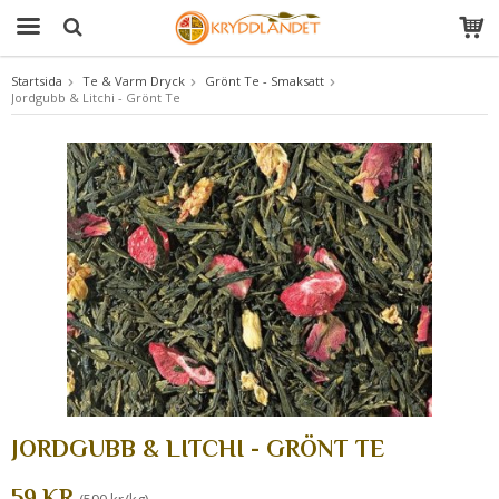
Startsida
Te & Varm Dryck
Grönt Te - Smaksatt
Jordgubb & Litchi - Grönt Te
Produkten har blivit tillagd i varukorgen
JORDGUBB & LITCHI - GRÖNT TE
59 KR