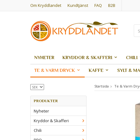
Om Kryddlandet
Kundtjänst
FAQ
B2B
NYHETER
KRYDDOR & SKAFFERI
CHILI
TE & VARM DRYCK
KAFFE
SYLT & M
Startsida
Te & Varm Dry
PRODUKTER
Nyheter
Kryddor & Skafferi
Chili