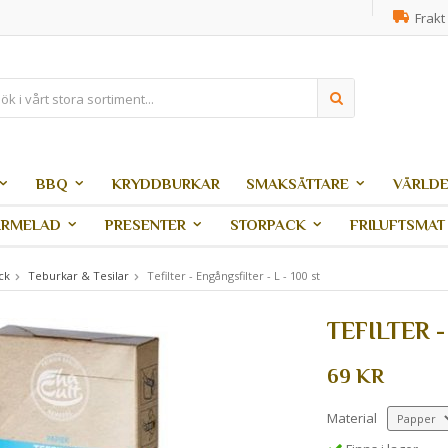
Frakt 
BBQ
KRYDDBURKAR
SMAKSÄTTARE
VÄRLDE
ARMELAD
PRESENTER
STORPACK
FRILUFTSMAT
ck
Teburkar & Tesilar
Tefilter - Engångsfilter - L - 100 st
TEFILTER -
69 KR
Material