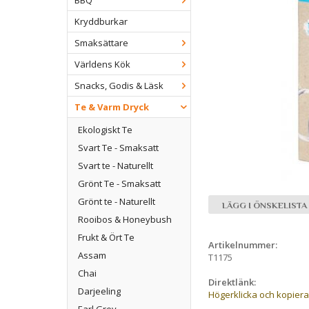
BBQ
Kryddburkar
Smaksättare
Världens Kök
Snacks, Godis & Läsk
Te & Varm Dryck
Ekologiskt Te
Svart Te - Smaksatt
Svart te - Naturellt
Grönt Te - Smaksatt
Grönt te - Naturellt
LÄGG I ÖNSKELISTA
Rooibos & Honeybush
Frukt & Ört Te
Artikelnummer:
Assam
T1175
Chai
Direktlänk:
Darjeeling
Högerklicka och kopier