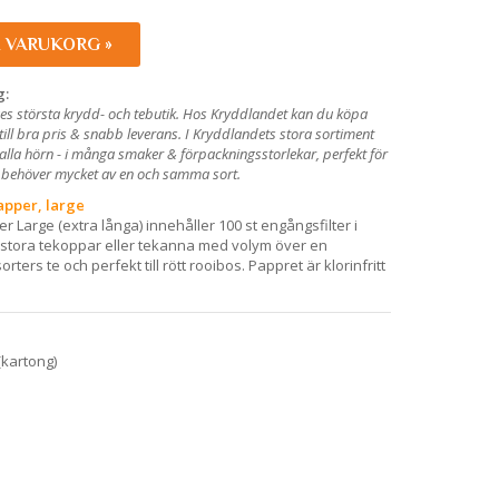
I VARUKORG »
g:
es största krydd- och tebutik. Hos Kryddlandet kan du köpa
e till bra pris & snabb leverans. I Kryddlandets stora sortiment
 alla hörn - i många smaker & förpackningsstorlekar, perfekt för
m behöver mycket av en och samma sort.
apper, large
ter Large (extra långa) innehåller 100 st engångsfilter i
ll stora tekoppar eller tekanna med volym över en
a sorters te och perfekt till rött rooibos. Pappret är klorinfritt
.
(kartong)