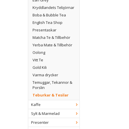
Earl Grey
Kryddlandets Tebjörnar
Boba & Bubble Tea
English Tea Shop
Presentaskar
Matcha Te & Tillbehör
Yerba Mate & Tillbehör
Oolong
Vitt Te
Gold Kili
Varma drycker
Temuggar, Tekannor &
Porslin
Teburkar & Tesilar
Kaffe
Sylt & Marmelad
Presenter