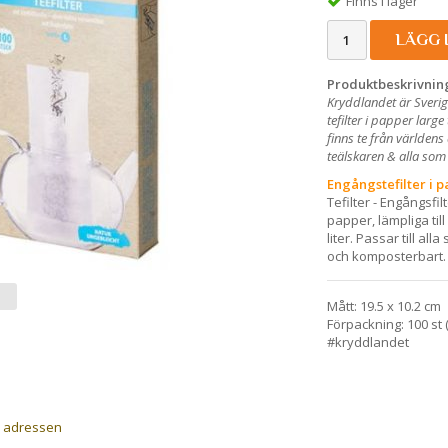
Finns i lager
LÄGG 
Produktbeskrivnin
Kryddlandet är Sverig
tefilter i papper larg
finns te från världens
teälskaren & alla so
Engångstefilter i p
Tefilter - Engångsfil
papper, lämpliga ti
liter. Passar till all
och komposterbart
Mått: 19.5 x 10.2 cm
Förpackning: 100 st 
#kryddlandet
a adressen