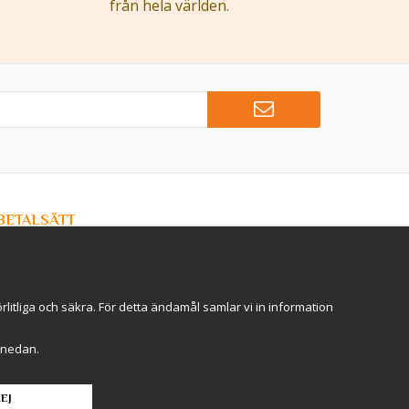
från hela världen.
BETALSÄTT
Hos Kryddlandet handlar du tryggt & säkert - och betalar
enkelt med kort, Klarna eller swish!
itliga och säkra. För detta ändamål samlar vi in information
r" nedan.
EJ