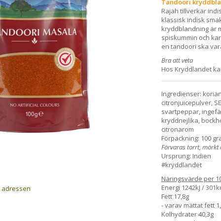
Tandoori kryddblan
Rajah tillverkar in
klassisk indisk sma
kryddblandning är m
spiskummin och kar
en tandoori ska var
Bra att veta
Hos Kryddlandet kan 
Ingredienser: korian
citronjuicepulver, S
svartpeppar, ingefä
kryddnejlika, bockho
citronarom
Förpackning: 100 gr
Förvaras torrt, mörkt 
Ursprung: Indien
#kryddlandet
Näringsvärde per 1
Energi 1242kJ / 301k
a adressen
Fett 17,8g
- varav mättat fett 1
Kolhydrater 40,3g