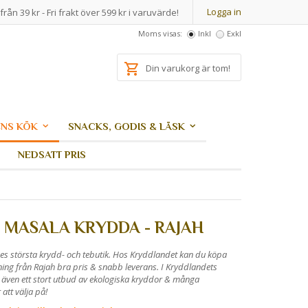
Logga in
från 39 kr - Fri frakt över 599 kr i varuvärde!
Moms visas:
Inkl
Exkl
Din varukorg är tom!
NS KÖK
SNACKS, GODIS & LÄSK
NEDSATT PRIS
 MASALA KRYDDA - RAJAH
es största krydd- och tebutik. Hos Kryddlandet kan du köpa
ng från Rajah bra pris & snabb leverans. I Kryddlandets
 även ett stort utbud av ekologiska kryddor & många
att välja på!