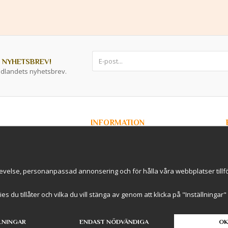
 NYHETSBREV!
ddlandets nyhetsbrev.
INFORMATION
Om Kryddlandet
Spåra ditt paket
Nyhetsbrev
r / B2B
Om cookies
evelse, personanpassad annonsering och för hålla våra webbplatser tillförl
rderavhämtning i
International Shipping
Cookie inställningar
kies du tillåter och vilka du vill stänga av genom att klicka på "Inställninga
LNINGAR
ENDAST NÖDVÄNDIGA
OK