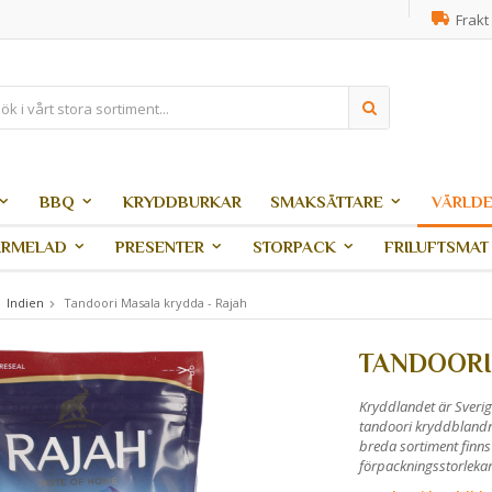
Frakt 
BBQ
KRYDDBURKAR
SMAKSÄTTARE
VÄRLDE
ARMELAD
PRESENTER
STORPACK
FRILUFTSMAT
Indien
Tandoori Masala krydda - Rajah
TANDOORI
Kryddlandet är Sverig
tandoori kryddblandni
breda sortiment finns
förpackningsstorlekar 