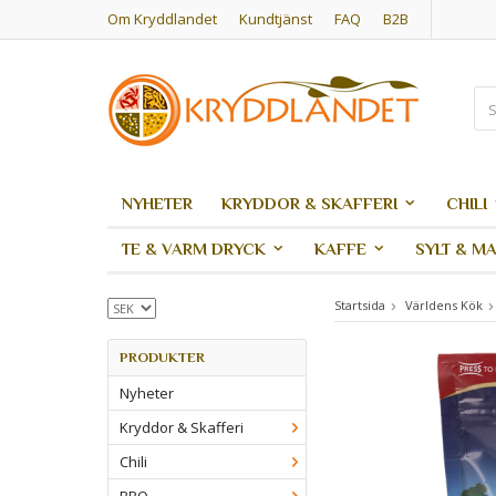
Om Kryddlandet
Kundtjänst
FAQ
B2B
NYHETER
KRYDDOR & SKAFFERI
CHILI
TE & VARM DRYCK
KAFFE
SYLT & M
Startsida
Världens Kök
PRODUKTER
Nyheter
Kryddor & Skafferi
Chili