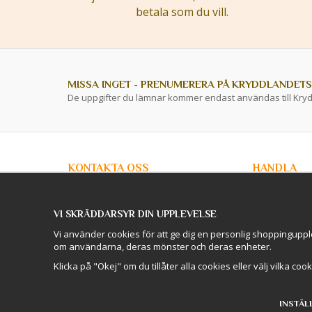
betala som du vill.
MISSA INGET - PRENUMERERA PÅ KRYDDLANDETS
De uppgifter du lämnar kommer endast användas till Kry
KONTAKTA OSS
HANDLA
info@kryddlandet.se
Kundtjänst
Köpvillkor
VI SKRÄDDARSYR DIN UPPLEVELSE
Privacy Policy
Följ oss på Facebook!
Företagskunde
Vi använder cookies för att ge dig en personlig shoppinguppl
Lagershop / O
om användarna, deras mönster och deras enheter.
Följ oss på Instagram!
Skellefteå
Logga in
Klicka på "Okej" om du tillåter alla cookies eller välj vilka coo
Önskelista (0)
INSTÄL