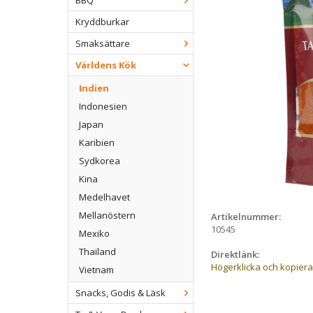
BBQ
Kryddburkar
Smaksättare
Världens Kök
Indien
Indonesien
Japan
Karibien
Sydkorea
Kina
Medelhavet
Mellanöstern
Artikelnummer:
10545
Mexiko
Thailand
Direktlänk:
Högerklicka och kopier
Vietnam
Snacks, Godis & Läsk