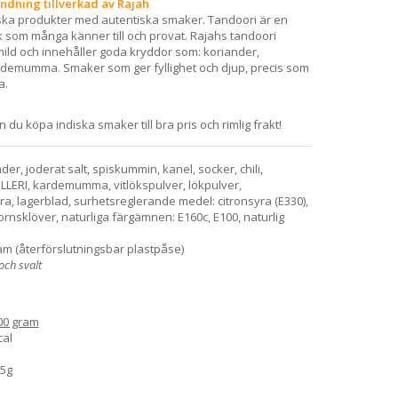
dning tillverkad av Rajah
diska produkter med autentiska smaker. Tandoori är en
k som många känner till och provat. Rajahs tandoori
ild och innehåller goda kryddor som: koriander,
demumma. Smaker som ger fyllighet och djup, precis som
a.
du köpa indiska smaker till bra pris och rimlig frakt!
der, joderat salt, spiskummin, kanel, socker, chili,
ELLERI, kardemumma, vitlökspulver, lökpulver,
ra, lagerblad, surhetsreglerande medel: citronsyra (E330),
rnsklöver, naturliga färgämnen: E160c, E100, naturlig
am (återförslutningsbar plastpåse)
och svalt
00 gram
cal
,5g