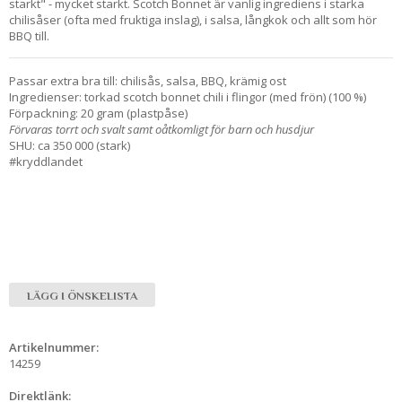
starkt" - mycket starkt. Scotch Bonnet är vanlig ingrediens i starka
chilisåser (ofta med fruktiga inslag), i salsa, långkok och allt som hör
BBQ till.
Passar extra bra till: chilisås, salsa, BBQ, krämig ost
Ingredienser: torkad scotch bonnet chili i flingor (med frön) (100 %)
Förpackning: 20 gram (plastpåse)
Förvaras torrt och svalt samt oåtkomligt för barn och husdjur
SHU: ca 350 000 (stark)
#kryddlandet
LÄGG I ÖNSKELISTA
Artikelnummer:
14259
Direktlänk: