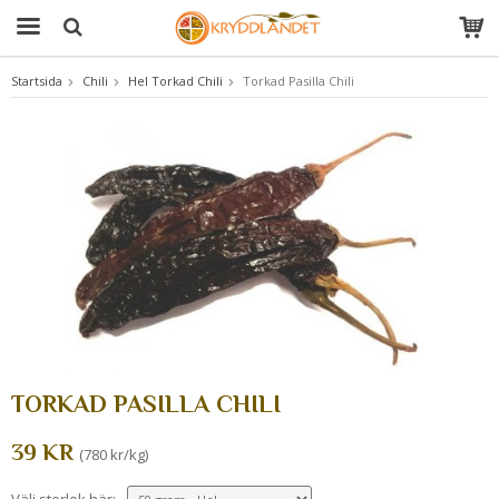
Startsida
Chili
Hel Torkad Chili
Torkad Pasilla Chili
Produkten har blivit tillagd i varukorgen
TORKAD PASILLA CHILI
39 KR
(780 kr/kg)
Välj storlek här: