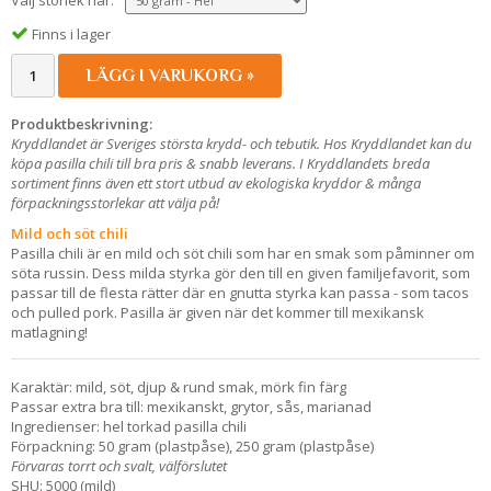
Finns i lager
LÄGG I VARUKORG »
Produktbeskrivning:
Kryddlandet är Sveriges största krydd- och tebutik. Hos Kryddlandet kan du
köpa pasilla chili till bra pris & snabb leverans. I Kryddlandets breda
sortiment finns även ett stort utbud av ekologiska kryddor & många
förpackningsstorlekar att välja på!
Mild och söt chili
Pasilla chili är en mild och söt chili som har en smak som påminner om
söta russin. Dess milda styrka gör den till en given familjefavorit, som
passar till de flesta rätter där en gnutta styrka kan passa - som tacos
och pulled pork. Pasilla är given när det kommer till mexikansk
matlagning!
Karaktär: mild, söt, djup & rund smak, mörk fin färg
Passar extra bra till: mexikanskt, grytor, sås, marianad
Ingredienser: hel torkad pasilla chili
Förpackning: 50 gram (plastpåse), 250 gram (plastpåse)
Förvaras torrt och svalt, välförslutet
SHU: 5000 (mild)