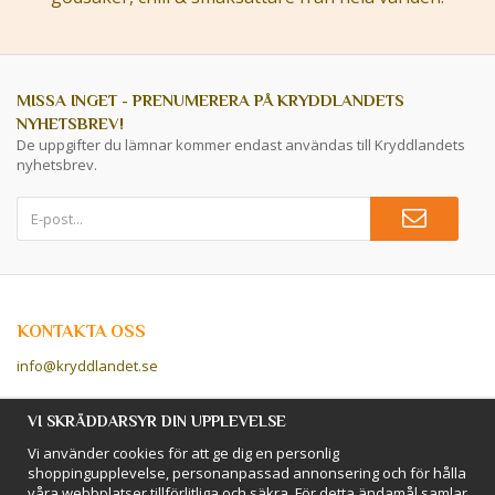
MISSA INGET - PRENUMERERA PÅ KRYDDLANDETS
NYHETSBREV!
De uppgifter du lämnar kommer endast användas till Kryddlandets
nyhetsbrev.
KONTAKTA OSS
info@kryddlandet.se
Följ oss på Facebook!
VI SKRÄDDARSYR DIN UPPLEVELSE
Vi använder cookies för att ge dig en personlig
Följ oss på Instagram!
shoppingupplevelse, personanpassad annonsering och för hålla
våra webbplatser tillförlitliga och säkra. För detta ändamål samlar