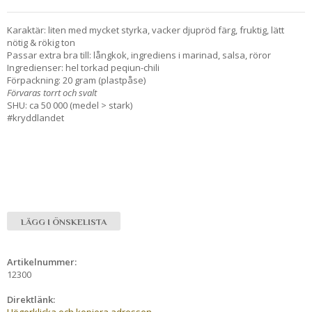
Karaktär: liten med mycket styrka, vacker djupröd färg, fruktig, lätt
nötig & rökig ton
Passar extra bra till: långkok, ingrediens i marinad, salsa, röror
Ingredienser: hel torkad peqiun-chili
Förpackning: 20 gram (plastpåse)
Förvaras torrt och svalt
SHU: ca 50 000 (medel > stark)
#kryddlandet
LÄGG I ÖNSKELISTA
Artikelnummer:
12300
Direktlänk:
Högerklicka och kopiera adressen