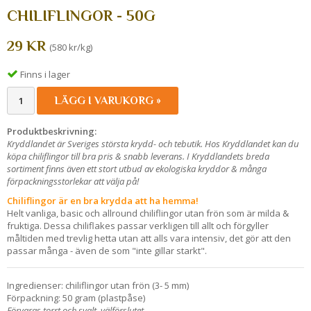
CHILIFLINGOR - 50G
29 KR
(580 kr/kg)
Finns i lager
LÄGG I VARUKORG »
Produktbeskrivning:
Kryddlandet är Sveriges största krydd- och tebutik. Hos Kryddlandet kan du
köpa chiliflingor till bra pris & snabb leverans. I Kryddlandets breda
sortiment finns även ett stort utbud av ekologiska kryddor & många
förpackningsstorlekar att välja på!
Chiliflingor är en bra krydda att ha hemma!
Helt vanliga, basic och allround chiliflingor utan frön som är milda &
fruktiga. Dessa chiliflakes passar verkligen till allt och förgyller
måltiden med trevlig hetta utan att alls vara intensiv, det gör att den
passar många - även de som "inte gillar starkt".
Ingredienser: chiliflingor utan frön (3- 5 mm)
Förpackning: 50 gram (plastpåse)
Förvaras torrt och svalt, välförslutet