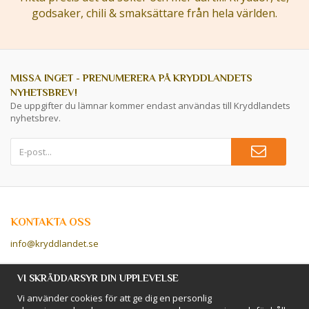
godsaker, chili & smaksättare från hela världen.
MISSA INGET - PRENUMERERA PÅ KRYDDLANDETS
NYHETSBREV!
De uppgifter du lämnar kommer endast användas till Kryddlandets
nyhetsbrev.
KONTAKTA OSS
info@kryddlandet.se
Följ oss på Facebook!
VI SKRÄDDARSYR DIN UPPLEVELSE
Vi använder cookies för att ge dig en personlig
Följ oss på Instagram!