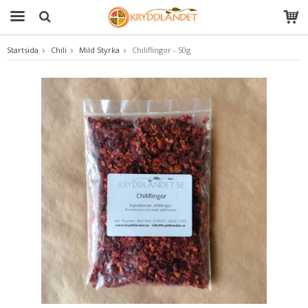
Startsida
Chili
Mild Styrka
Chiliflingor - 50g
Produkten har blivit tillagd i varukorgen