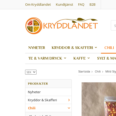
Om Kryddlandet
Kundtjänst
FAQ
B2B
NYHETER
KRYDDOR & SKAFFERI
CHILI
TE & VARM DRYCK
KAFFE
SYLT & M
Startsida
Chili
Mild St
PRODUKTER
Nyheter
Kryddor & Skafferi
Chili