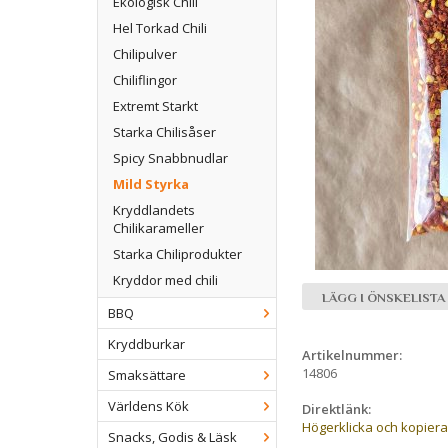
Ekologisk Chili
Hel Torkad Chili
Chilipulver
Chiliflingor
Extremt Starkt
Starka Chilisåser
Spicy Snabbnudlar
Mild Styrka
Kryddlandets
Chilikarameller
Starka Chiliprodukter
Kryddor med chili
LÄGG I ÖNSKELISTA
BBQ
Kryddburkar
Artikelnummer:
14806
Smaksättare
Världens Kök
Direktlänk:
Högerklicka och kopier
Snacks, Godis & Läsk