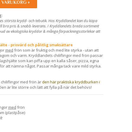
I VARUKORG »
g:
es största krydd- och tebutik. Hos Kryddlandet kan du köpa
till bra pris & snabb leverans. I Kryddlandets breda sortiment
utbud av ekologiska kryddor & många förpackningsstorlekar att
älte - prisvärd och pålitlig smaksättare
ngor
med
frön som är fruktig och med lite styrka - utan att
 lagom och varm. Kryddlandets chiliflingor med frön passar
 vardagshjälte som kan piffa upp en kalla såser, pizza, egna
för att nämna något. Passar många tack vare mild styrka.
 chiliflingor med frön är
den här praktiska kryddburken i
en är lite större och lätt att fylla på när det behövs!
ingor
med
frön
am (plastpåse)
lt