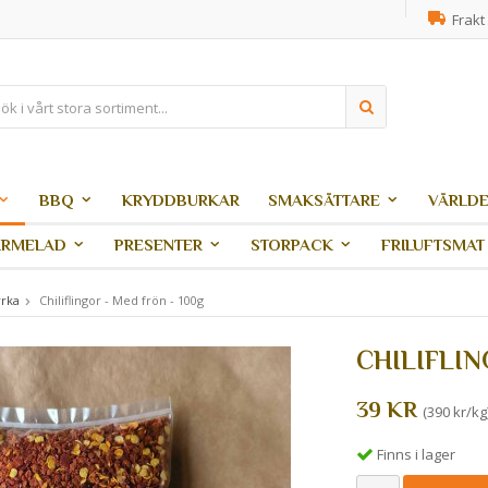
Frakt 
BBQ
KRYDDBURKAR
SMAKSÄTTARE
VÄRLDE
ARMELAD
PRESENTER
STORPACK
FRILUFTSMAT
yrka
Chiliflingor - Med frön - 100g
CHILIFLIN
39 KR
(390 kr/kg
Finns i lager