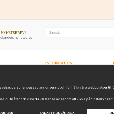
 NYHETSBREV!
ddlandets nyhetsbrev.
INFORMATION
Om Kryddlandet
Spåra ditt paket
Nyhetsbrev
r / B2B
Om cookies
evelse, personanpassad annonsering och för hålla våra webbplatser tillförl
rderavhämtning i
International Shipping
Cookie inställningar
kies du tillåter och vilka du vill stänga av genom att klicka på "Inställninga
LNINGAR
ENDAST NÖDVÄNDIGA
OK