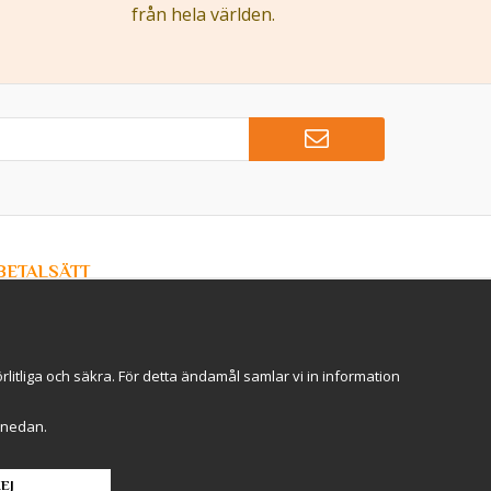
från hela världen.
BETALSÄTT
Hos Kryddlandet handlar du tryggt & säkert - och betalar
enkelt med kort, Klarna eller swish!
itliga och säkra. För detta ändamål samlar vi in information
r" nedan.
EJ