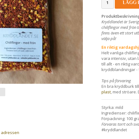
LÄGG 
Produktbeskrivnin
Kryddlandet är Sverig
chiliflingor med frön 
finns även ett stort 
välja på!
En riktig vardagshj
Helt vanliga chilifli
vara intensiv, utan
till allt - en riktig
kryddblandningar - 
Tips på förvaring
En bra kryddburk till
plast
, med ströare. D
Styrka: mild
Ingredienser: chilifl
Förpackning: 100 gr
Förvaras torrt och sva
#kryddlandet
a adressen