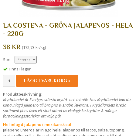
LA COSTENA - GRÖNA JALAPENOS - HELA
- 220G
38 KR
(172,73 kr/kg)
Sort:
Finns i lager
LÄGG I VARUKORG »
Produktbeskrivning:
Kryddlandet är Sveriges största krydd- och tebutik. Hos Kryddlandet kan du
köpa inlagd jalapeno till bra pris & snabb leverans. I Kryddlandets breda
sortiment finns även ett stort utbud av ekologiska kryddor & många
förpackningsstorlekar att välja på!
Hel inlagd jalapeno i mexikansk stil
Jalapeno Enteros är inlagd hela jalapenos till tacos, salsa, topping,
grytan eller grillat. En god-söt-syrlig-stark side som passar till det