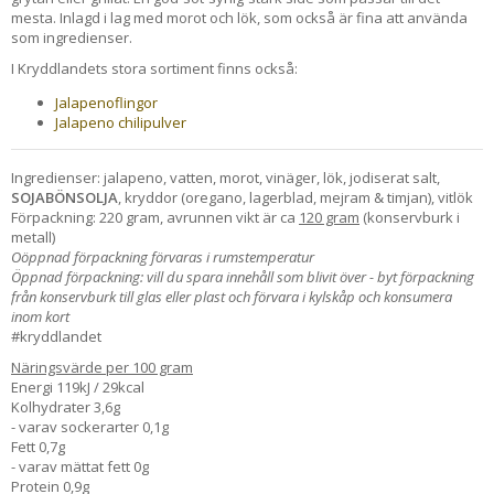
mesta. Inlagd i lag med morot och lök, som också är fina att använda
som ingredienser.
I Kryddlandets stora sortiment finns också:
Jalapenoflingor
Jalapeno chilipulver
Ingredienser: jalapeno, vatten, morot, vinäger, lök, jodiserat salt,
SOJABÖNSOLJA
, kryddor (oregano, lagerblad, mejram & timjan), vitlök
Förpackning: 220 gram, avrunnen vikt är ca
120 gram
(konservburk i
metall)
Oöppnad förpackning förvaras i rumstemperatur
Öppnad förpackning: vill du spara innehåll som blivit över - byt förpackning
från konservburk till glas eller plast och förvara i kylskåp och konsumera
inom kort
#kryddlandet
Näringsvärde per 100 gram
Energi 119kJ / 29kcal
Kolhydrater 3,6g
- varav sockerarter 0,1g
Fett 0,7g
- varav mättat fett 0g
Protein 0,9g