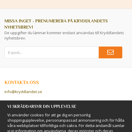
MISSA INGET - PRENUMERERA PÅ KRYDDLANDETS
NYHETSBREV!
De uppgifter du lämnar kommer endast användas till Kryddlandets
nyhetsbrev.
KONTAKTA OSS
info@kryddlandet.se
Följ oss på Facebook!
VI SKRÄDDARSYR DIN UPPLEVELSE
Vi använder cookies för att ge dig en personlig
Följ oss på Instagram!
shoppingupplevelse, personanpassad annonsering och för hålla
våra webbplatser tillförlitliga och säkra. För detta ändamål samlar
vi in information om användarna, deras mönster och deras