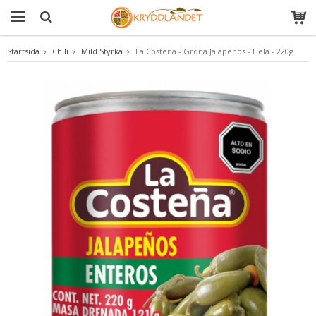
Startsida
Chili
Mild Styrka
La Costena - Gröna Jalapenos - Hela - 220g
Produkten har blivit tillagd i varukorgen