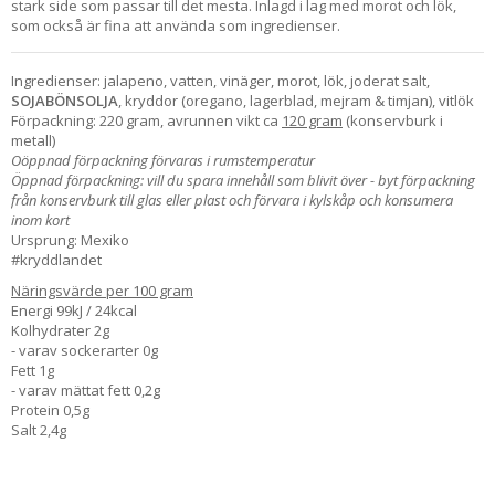
stark side som passar till det mesta. Inlagd i lag med morot och lök,
som också är fina att använda som ingredienser.
Ingredienser: jalapeno, vatten, vinäger, morot, lök, joderat salt,
SOJABÖNSOLJA
, kryddor (oregano, lagerblad, mejram & timjan), vitlök
Förpackning: 220 gram, avrunnen vikt ca
120 gram
(konservburk i
metall)
Oöppnad förpackning förvaras i rumstemperatur
Öppnad förpackning: vill du spara innehåll som blivit över - byt förpackning
från konservburk till glas eller plast och förvara i kylskåp och konsumera
inom kort
Ursprung: Mexiko
#kryddlandet
Näringsvärde per 100 gram
Energi 99kJ / 24kcal
Kolhydrater 2g
- varav sockerarter 0g
Fett 1g
- varav mättat fett 0,2g
Protein 0,5g
Salt 2,4g