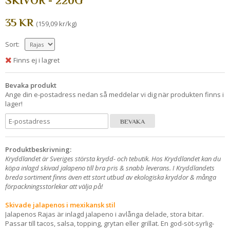
SKIVOR - 220G
35 KR
(159,09 kr/kg)
Sort:
Finns ej i lagret
Bevaka produkt
Ange din e-postadress nedan så meddelar vi dig när produkten finns i
lager!
BEVAKA
Produktbeskrivning:
Kryddlandet är Sveriges största krydd- och tebutik. Hos Kryddlandet kan du
köpa inlagd skivad jalapeno till bra pris & snabb leverans. I Kryddlandets
breda sortiment finns även ett stort utbud av ekologiska kryddor & många
förpackningsstorlekar att välja på!
Skivade jalapenos i mexikansk stil
Jalapenos Rajas är inlagd jalapeno i avlånga delade, stora bitar.
Passar till tacos, salsa, topping, grytan eller grillat. En god-söt-syrlig-