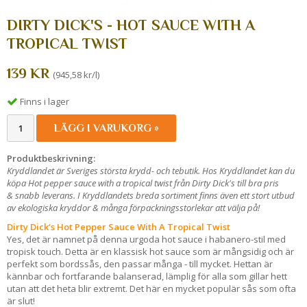
DIRTY DICK'S - HOT SAUCE WITH A
TROPICAL TWIST
139 KR
(945,58 kr/l)
Finns i lager
LÄGG I VARUKORG »
Produktbeskrivning:
Kryddlandet är Sveriges största krydd- och tebutik. Hos Kryddlandet kan du
köpa Hot pepper sauce with a tropical twist från Dirty Dick's till bra pris
& snabb leverans. I Kryddlandets breda sortiment finns även ett stort utbud
av ekologiska kryddor & många förpackningsstorlekar att välja på!
Dirty Dick’s Hot Pepper Sauce With A Tropical Twist
Yes, det är namnet på denna urgoda hot sauce i habanero-stil med
tropisk touch. Detta är en klassisk hot sauce som är mångsidig och är
perfekt som bordssås, den passar många - till mycket. Hettan är
kännbar och fortfarande balanserad, lämplig för alla som gillar hett
utan att det heta blir extremt. Det här en mycket populär sås som ofta
är slut!