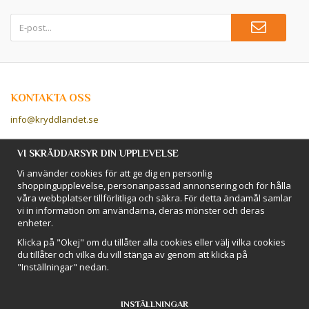
KONTAKTA OSS
info@kryddlandet.se
Följ oss på Facebook!
VI SKRÄDDARSYR DIN UPPLEVELSE
Vi använder cookies för att ge dig en personlig
Följ oss på Instagram!
shoppingupplevelse, personanpassad annonsering och för hålla
våra webbplatser tillförlitliga och säkra. För detta ändamål samlar
vi in information om användarna, deras mönster och deras
BETALSÄTT
enheter.
Hos Kryddlandet handlar du tryggt & säkert - och betalar enkelt med
Klicka på "Okej" om du tillåter alla cookies eller välj vilka cookies
kort, Klarna eller swish!
du tillåter och vilka du vill stänga av genom att klicka på
"Inställningar" nedan.
INSTÄLLNINGAR