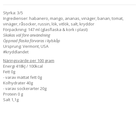
Styrka: 3/5
Ingredienser: habanero, mango, ananas, vinäger, banan, tomat,
vinäger, råsocker, russin, lök, vitlök, salt, kryddor
Förpackning: 147 ml (glasflaska & kork i plast)
Skakas väl före användning
Öppnad flaska förvaras i kylskåp
Ursprung: Vermont, USA
#kryddlandet
Näringsvärde per 100 gram
Energi 418kJ / 100kcal
Fett 0g
- varav mättat fett 0g
Kolhydrater 40g
- varav sockerarter 20g
Protein 0 g
Salt 1,1g