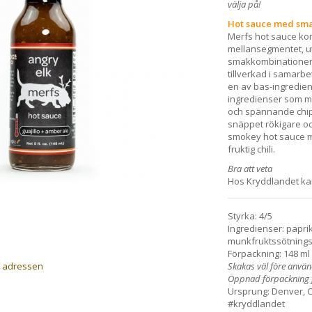
välja på!
Hot sauce med smak
Merfs hot sauce ko
mellansegmentet, ut
smakkombinationer. 
tillverkad i samarbe
en av bas-ingredien
ingredienser som mån
och spännande chipo
snäppet rökigare och
smokey hot sauce me
fruktig chili.
Bra att veta
Hos Kryddlandet kan 
Styrka: 4/5
Ingredienser: paprik
munkfruktssötningsme
Förpackning: 148 ml 
a adressen
Skakas väl före anvä
Öppnad förpackning f
Ursprung: Denver, 
#kryddlandet