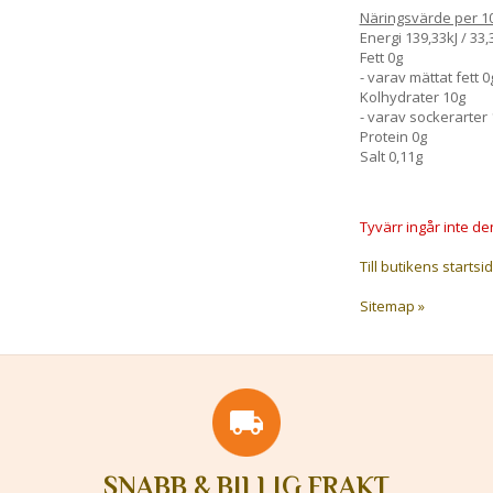
Näringsvärde per 1
Energi 139,33kJ / 33,
Fett 0g
- varav mättat fett 0
Kolhydrater 10g
- varav sockerarter
Protein 0g
Salt 0,11g
Tyvärr ingår inte den
Till butikens startsid
Sitemap »
SNABB & BILLIG FRAKT