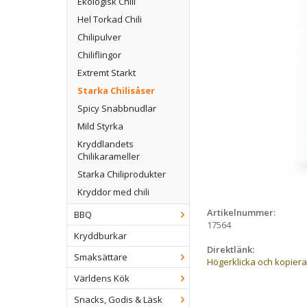
Ekologisk Chili
Hel Torkad Chili
Chilipulver
Chiliflingor
Extremt Starkt
Starka Chilisåser
Spicy Snabbnudlar
Mild Styrka
Kryddlandets
Chilikarameller
Starka Chiliprodukter
Kryddor med chili
Artikelnummer:
BBQ
17564
Kryddburkar
Direktlänk:
Smaksättare
Högerklicka och kopier
Världens Kök
Snacks, Godis & Läsk