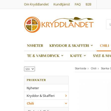
Om Kryddlandet
Kundtjänst
FAQ
B2B
NYHETER
KRYDDOR & SKAFFERI
CHILI
TE & VARM DRYCK
KAFFE
SYLT & M
Startsida
Chili
Starka C
PRODUKTER
Nyheter
Kryddor & Skafferi
Chili