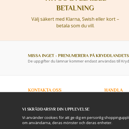
BETALNING
Välj säkert med Klarna, Swish eller kort –
betala som du vill.
MISSA INGET - PRENUMERERA PÅ KRYDDLANDETS
De uppgifter du lämnar kommer endast användas till Kry
KONTAKTA OSS
HANDLA
info@kryddlandet.se
Kundtjänst
Köpvillkor
VI SKRÄDDARSYR DIN UPPLEVELSE
Privacy Policy
Följ oss på Facebook!
Företagskunde
Vi använder cookies för att ge dig en personlig shoppinguppl
Lagershop / O
om användarna, deras mönster och deras enheter.
Följ oss på Instagram!
Skellefteå