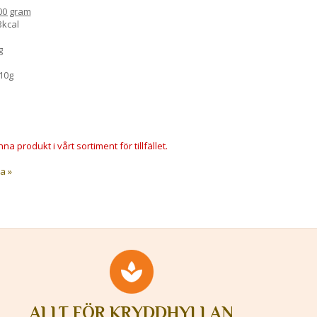
00 gram
3kcal
g
 10g
na produkt i vårt sortiment för tillfället.
a »
ALLT FÖR KRYDDHYLLAN