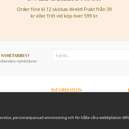
Order före kl 12 skickas direkt! Frakt från 39
kr eller fritt vid köp över 599 kr.
 NYHETSBREV!
ddlandets nyhetsbrev.
INFORMATION
Om Kryddlandet
Spåra ditt paket
Nyhetsbrev
r / B2B
Om cookies
evelse, personanpassad annonsering och för hålla våra webbplatser tillförl
rderavhämtning i
International Shipping
Cookie inställningar