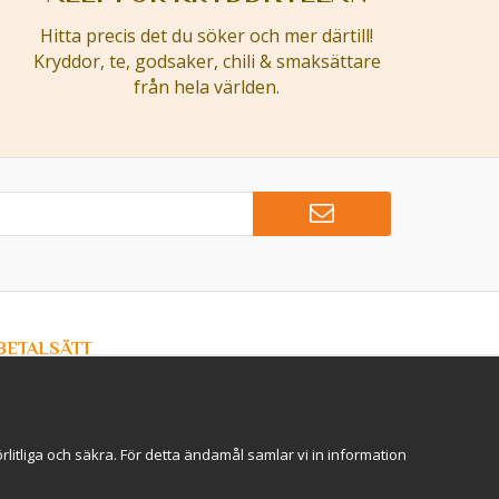
Hitta precis det du söker och mer därtill!
Kryddor, te, godsaker, chili & smaksättare
från hela världen.
BETALSÄTT
Hos Kryddlandet handlar du tryggt & säkert - och betalar
enkelt med kort, Klarna eller swish!
itliga och säkra. För detta ändamål samlar vi in information