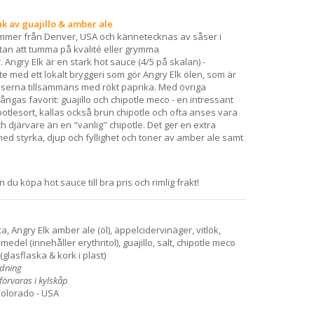
 av guajillo & amber ale
mmer från Denver, USA och kännetecknas av såser i
an att tumma på kvalité eller grymma
Angry Elk är en stark hot sauce (4/5 på skalan) -
te med ett lokalt bryggeri som gör Angry Elk ölen, som är
serna tillsammans med rökt paprika. Med övriga
gas favorit: guajillo och chipotle meco - en intressant
tlesort, kallas också brun chipotle och ofta anses vara
 djärvare än en "vanlig" chipotle. Det ger en extra
d styrka, djup och fyllighet och toner av amber ale samt
du köpa hot sauce till bra pris och rimlig frakt!
a, Angry Elk amber ale (öl), äppelcidervinäger, vitlök,
del (innehåller erythritol), guajillo, salt, chipotle meco
(glasflaska & kork i plast)
ndning
örvaras i kylskåp
Colorado - USA