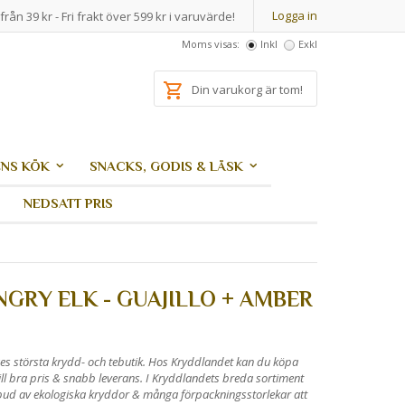
Logga in
från 39 kr - Fri frakt över 599 kr i varuvärde!
Moms visas:
Inkl
Exkl
Din varukorg är tom!
NS KÖK
SNACKS, GODIS & LÄSK
NEDSATT PRIS
NGRY ELK - GUAJILLO + AMBER
es största krydd- och tebutik. Hos Kryddlandet kan du köpa
ill bra pris & snabb leverans. I Kryddlandets breda sortiment
utbud av ekologiska kryddor & många förpackningsstorlekar att