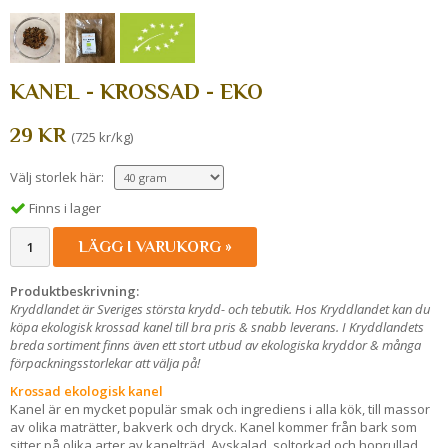
KANEL - KROSSAD - EKO
29 KR
(725 kr/kg)
Välj storlek här:
Finns i lager
LÄGG I VARUKORG »
Produktbeskrivning:
Kryddlandet är Sveriges största krydd- och tebutik. Hos Kryddlandet kan du
köpa ekologisk krossad kanel till bra pris & snabb leverans. I Kryddlandets
breda sortiment finns även ett stort utbud av ekologiska kryddor & många
förpackningsstorlekar att välja på!
Krossad ekologisk kanel
Kanel är en mycket populär smak och ingrediens i alla kök, till massor
av olika maträtter, bakverk och dryck. Kanel kommer från bark som
sitter på olika arter av kanelträd. Avskalad, soltorkad och hoprullad