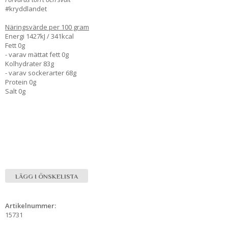
#kryddlandet
Näringsvärde per 100 gram
Energi 1427kJ / 341kcal
Fett 0g
- varav mättat fett 0g
Kolhydrater 83g
- varav sockerarter 68g
Protein 0g
Salt 0g
LÄGG I ÖNSKELISTA
Artikelnummer:
15731