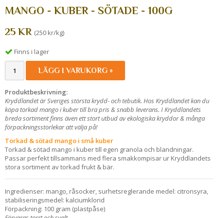
MANGO - KUBER - SÖTADE - 100G
25 KR
(250 kr/kg)
Finns i lager
LÄGG I VARUKORG »
Produktbeskrivning:
Kryddlandet är Sveriges största krydd- och tebutik. Hos Kryddlandet kan du
köpa torkad mango i kuber till bra pris & snabb leverans. I Kryddlandets
breda sortiment finns även ett stort utbud av ekologiska kryddor & många
förpackningsstorlekar att välja på!
Torkad & sötad mango i små kuber
Torkad & sötad mango i kuber till egen granola och blandningar.
Passar perfekt tillsammans med flera smakkompisar ur Kryddlandets
stora sortiment av torkad frukt & bär.
Ingredienser: mango, råsocker, surhetsreglerande medel: citronsyra,
stabiliseringsmedel: kalciumklorid
Förpackning: 100 gram (plastpåse)
Förvaras torrt och svalt