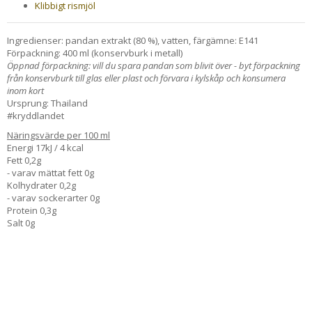
Klibbigt rismjöl
Ingredienser: pandan extrakt (80 %), vatten, färgämne: E141
Förpackning: 400 ml (konservburk i metall)
Öppnad förpackning: vill du spara pandan som blivit över - byt förpackning
från konservburk till glas eller plast och förvara i kylskåp och konsumera
inom kort
Ursprung: Thailand
#kryddlandet
Näringsvärde per 100 ml
Energi 17kJ / 4 kcal
Fett 0,2g
- varav mättat fett 0g
Kolhydrater 0,2g
- varav sockerarter 0g
Protein 0,3g
Salt 0g