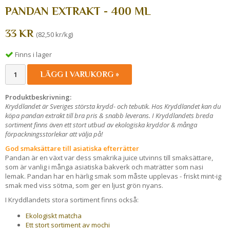
PANDAN EXTRAKT - 400 ML
33 KR
(82,50 kr/kg)
Finns i lager
LÄGG I VARUKORG »
Produktbeskrivning:
Kryddlandet är Sveriges största krydd- och tebutik. Hos Kryddlandet kan du
köpa pandan extrakt till bra pris & snabb leverans. I Kryddlandets breda
sortiment finns även ett stort utbud av ekologiska kryddor & många
förpackningsstorlekar att välja på!
God smaksättare till asiatiska efterrätter
Pandan är en växt var dess smakrika juice utvinns till smaksättare,
som är vanlig i många asiatiska bakverk och maträtter som nasi
lemak. Pandan har en härlig smak som måste upplevas - friskt mint-ig
smak med viss sötma, som ger en ljust grön nyans.
I Kryddlandets stora sortiment finns också:
Ekologiskt matcha
Ett stort sortiment av mochi