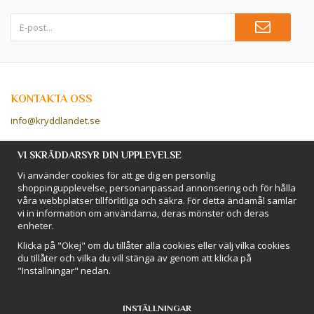
KONTAKTA OSS
info@kryddlandet.se
Följ oss på Facebook!
VI SKRÄDDARSYR DIN UPPLEVELSE
Vi använder cookies för att ge dig en personlig
Följ oss på Instagram!
shoppingupplevelse, personanpassad annonsering och för hålla
våra webbplatser tillförlitliga och säkra. För detta ändamål samlar
vi in information om användarna, deras mönster och deras
BETALSÄTT
enheter.
Hos Kryddlandet handlar du tryggt & säkert - och betalar enkelt med
Klicka på "Okej" om du tillåter alla cookies eller välj vilka cookies
kort, Klarna eller swish!
du tillåter och vilka du vill stänga av genom att klicka på
"Inställningar" nedan.
INSTÄLLNINGAR