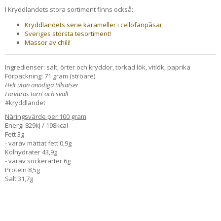
I Kryddlandets stora sortiment finns också:
Kryddlandets serie karameller i cellofanpåsar
Sveriges största tesortiment!
Massor av chili!
Ingredienser: salt, örter och kryddor, torkad lök, vitlök, paprika
Förpackning: 71 gram (ströare)
Helt utan onödiga tillsatser
Förvaras torrt och svalt
#kryddlandet
Näringsvärde per 100 gram
Energi 829kJ / 198kcal
Fett 3g
- varav mättat fett 0,9g
Kolhydrater 43,9g
- varav sockerarter 6g
Protein 8,5g
Salt 31,7g