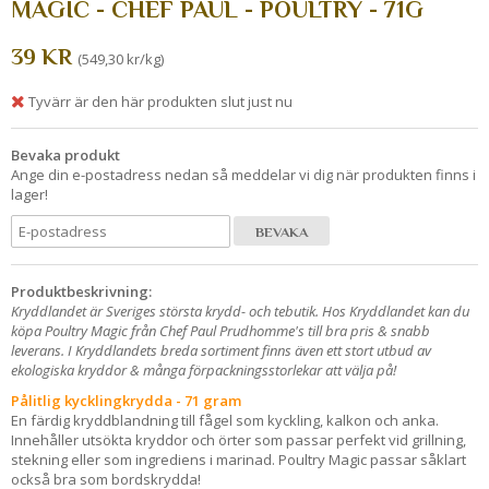
MAGIC - CHEF PAUL - POULTRY - 71G
39 KR
(549,30 kr/kg)
Tyvärr är den här produkten slut just nu
Bevaka produkt
Ange din e-postadress nedan så meddelar vi dig när produkten finns i
lager!
BEVAKA
Produktbeskrivning:
Kryddlandet är Sveriges största krydd- och tebutik. Hos Kryddlandet kan du
köpa Poultry Magic från Chef Paul Prudhomme's till bra pris & snabb
leverans. I Kryddlandets breda sortiment finns även ett stort utbud av
ekologiska kryddor & många förpackningsstorlekar att välja på!
Pålitlig kycklingkrydda - 71 gram
En färdig kryddblandning till fågel som kyckling, kalkon och anka.
Innehåller utsökta kryddor och örter som passar perfekt vid grillning,
stekning eller som ingrediens i marinad. Poultry Magic passar såklart
också bra som bordskrydda!