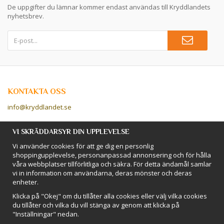
De uppgifter du lämnar kommer endast användas till Kryddlandets
nyhetsbrev.
KONTAKTA OSS
info@kryddlandet.se
Följ oss på Facebook!
VI SKRÄDDARSYR DIN UPPLEVELSE
Vi använder cookies för att ge dig en personlig
Följ oss på Instagram!
shoppingupplevelse, personanpassad annonsering och för hålla
våra webbplatser tillförlitliga och säkra. För detta ändamål samlar
vi in information om användarna, deras mönster och deras
BETALSÄTT
enheter.
Hos Kryddlandet handlar du tryggt & säkert - och betalar enkelt med
Klicka på "Okej" om du tillåter alla cookies eller välj vilka cookies
kort, Klarna eller swish!
du tillåter och vilka du vill stänga av genom att klicka på
"Inställningar" nedan.