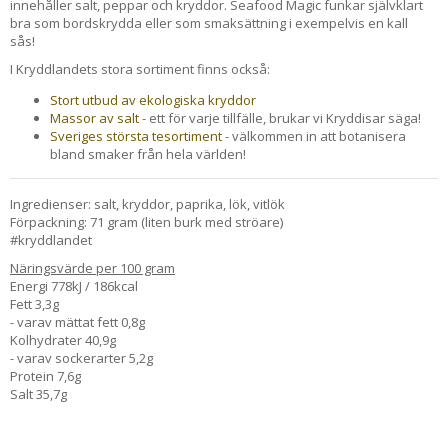
innehåller salt, peppar och kryddor. Seafood Magic funkar självklart
bra som bordskrydda eller som smaksättning i exempelvis en kall
sås!
I Kryddlandets stora sortiment finns också:
Stort utbud av ekologiska kryddor
Massor av salt
- ett för varje tillfälle, brukar vi Kryddisar säga!
Sveriges största tesortiment
- välkommen in att botanisera
bland smaker från hela världen!
Ingredienser: salt, kryddor, paprika, lök, vitlök
Förpackning: 71 gram (liten burk med ströare)
#kryddlandet
Näringsvärde per 100 gram
Energi 778kJ / 186kcal
Fett 3,3g
- varav mättat fett 0,8g
Kolhydrater 40,9g
- varav sockerarter 5,2g
Protein 7,6g
Salt 35,7g