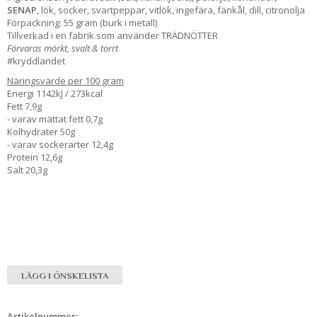
SENAP
, lök, socker, svartpeppar, vitlök, ingefära, fänkål, dill, citronolja
Förpackning: 55 gram (burk i metall)
Tillverkad i en fabrik som använder TRÄDNÖTTER
Förvaras mörkt, svalt & torrt
#kryddlandet
Näringsvärde per 100 gram
Energi 1142kJ / 273kcal
Fett 7,9g
- varav mättat fett 0,7g
Kolhydrater 50g
- varav sockerarter 12,4g
Protein 12,6g
Salt 20,3g
LÄGG I ÖNSKELISTA
Artikelnummer: