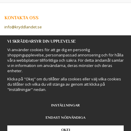
KONTAKTA OSS
info@kryddlandet.se
Följ oss på Facebook!
VI SKRÄDDARSYR DIN UPPLEVELSE
Vi använder cookies för att ge dig en personlig
Följ oss på Instagram!
shoppingupplevelse, personanpassad annonsering och för hålla
våra webbplatser tillförlitliga och säkra. För detta ändamål samlar
vi in information om användarna, deras mönster och deras
BETALSÄTT
enheter.
Hos Kryddlandet handlar du tryggt & säkert - och betalar enkelt med
Klicka på "Okej" om du tillåter alla cookies eller välj vilka cookies
kort, Klarna eller swish!
du tillåter och vilka du vill stänga av genom att klicka på
"Inställningar" nedan.
INSTÄLLNINGAR
ENDAST NÖDVÄNDIGA
Drift & produktion:
Wikinggruppen
OKEJ