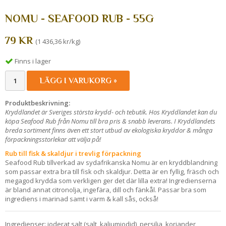
NOMU - SEAFOOD RUB - 55G
79 KR
(1 436,36 kr/kg)
Finns i lager
LÄGG I VARUKORG »
Produktbeskrivning:
Kryddlandet är Sveriges största krydd- och tebutik. Hos Kryddlandet kan du
köpa Seafood Rub från Nomu till bra pris & snabb leverans. I Kryddlandets
breda sortiment finns även ett stort utbud av ekologiska kryddor & många
förpackningsstorlekar att välja på!
Rub till fisk & skaldjur i trevlig förpackning
Seafood Rub tillverkad av sydafrikanska Nomu är en kryddblandning
som passar extra bra till fisk och skaldjur. Detta är en fyllig, fräsch och
megagod krydda som verkligen ger det där lilla extra! Ingredienserna
är bland annat citronolja, ingefära, dill och fänkål. Passar bra som
ingrediens i marinad samt i varm & kall sås, också!
Ingredienser: joderat salt (salt, kaliumjodid), persilja, koriander,