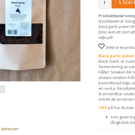
LÄGG 
Produktbeskrivnin
Kryddlandet är Sverig
black garlic pulver ti
finns även ett stort 
välja på!
Detta är en prod
Black garlic pulver
Black Garlic är svart
fermentering av van
hållet. Smaken blir 
skarpa smaken från 
kontrollerad miljö u
en vecka. Resultatet
& användbar smaksätta
enkelt att använda 
TIPS
på hur du kan 
som given ing
långkoket, k
a adressen