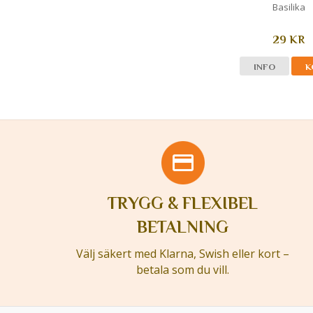
Basilika
29 KR
INFO
K
TRYGG & FLEXIBEL
BETALNING
Välj säkert med Klarna, Swish eller kort –
betala som du vill.