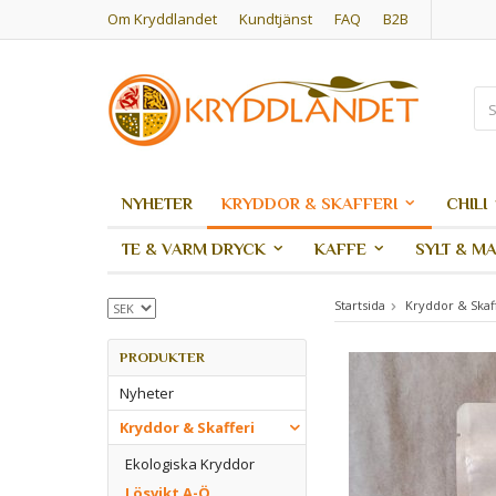
Om Kryddlandet
Kundtjänst
FAQ
B2B
NYHETER
KRYDDOR & SKAFFERI
CHILI
TE & VARM DRYCK
KAFFE
SYLT & M
Startsida
Kryddor & Skaf
PRODUKTER
Nyheter
Kryddor & Skafferi
Ekologiska Kryddor
Lösvikt A-Ö