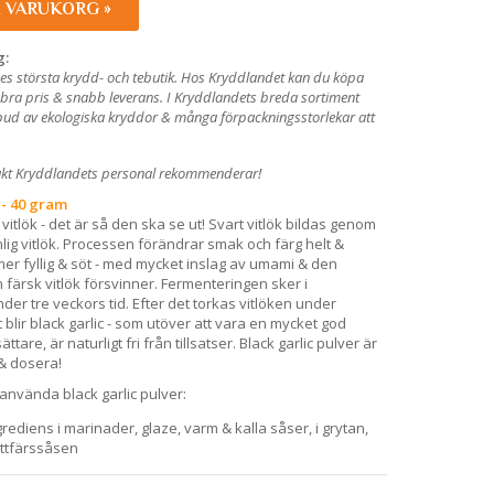
I VARUKORG »
g:
es största krydd- och tebutik. Hos Kryddlandet kan du köpa
ll bra pris & snabb leverans. I Kryddlandets breda sortiment
utbud av ekologiska kryddor & många förpackningsstorlekar att
ukt Kryddlandets personal rekommenderar!
 - 40 gram
 vitlök - det är så den ska se ut! Svart vitlök bildas genom
lig vitlök. Processen förändrar smak och färg helt &
mer fyllig & söt - med mycket inslag av umami & den
färsk vitlök försvinner. Fermenteringen sker i
nder tre veckors tid. Efter det torkas vitlöken under
 blir black garlic - som utöver att vara en mycket god
re, är naturligt fri från tillsatser. Black garlic pulver är
& dosera!
använda black garlic pulver:
rediens i marinader, glaze, varm & kalla såser, i grytan,
öttfärssåsen