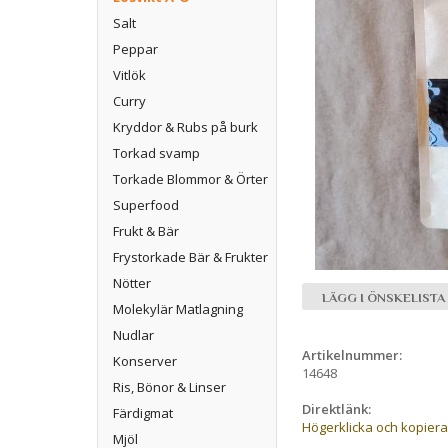
Salt
Peppar
Vitlök
Curry
Kryddor & Rubs på burk
Torkad svamp
Torkade Blommor & Örter
Superfood
Frukt & Bär
Frystorkade Bär & Frukter
Nötter
LÄGG I ÖNSKELISTA
Molekylär Matlagning
Nudlar
Artikelnummer:
Konserver
14648
Ris, Bönor & Linser
Direktlänk:
Färdigmat
Högerklicka och kopier
Mjöl