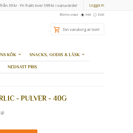
Logga in
från 39 kr - Fri frakt över 599 kr i varuvärde!
Moms visas:
Inkl
Exkl
Din varukorg är tom!
NS KÖK
SNACKS, GODIS & LÄSK
NEDSATT PRIS
LIC - PULVER - 40G
kg)