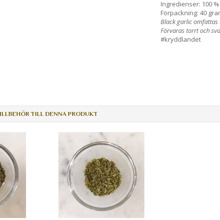
Ingredienser: 100 % 
Förpackning: 40 gra
Black garlic omfattas
Förvaras torrt och sval
#kryddlandet
LLBEHÖR TILL DENNA PRODUKT