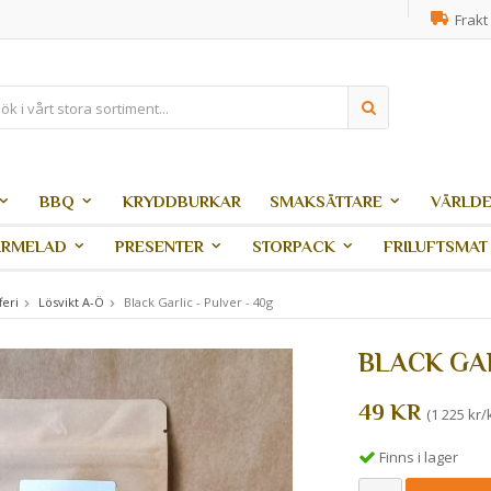
Frakt 
BBQ
KRYDDBURKAR
SMAKSÄTTARE
VÄRLDE
ARMELAD
PRESENTER
STORPACK
FRILUFTSMAT
feri
Lösvikt A-Ö
Black Garlic - Pulver - 40g
BLACK GAR
49 KR
(1 225 kr/
Finns i lager