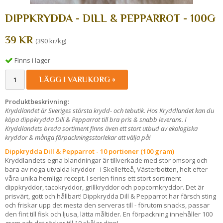
DIPPKRYDDA - DILL & PEPPARROT - 100G
39 KR
(390 kr/kg)
Finns i lager
LÄGG I VARUKORG »
Produktbeskrivning:
Kryddlandet är Sveriges största krydd- och tebutik. Hos Kryddlandet kan du
köpa dippkrydda Dill & Pepparrot till bra pris & snabb leverans. I
Kryddlandets breda sortiment finns även ett stort utbud av ekologiska
kryddor & många förpackningsstorlekar att välja på!
Dippkrydda Dill & Pepparrot - 10 portioner (100 gram)
Kryddlandets egna blandningar är tillverkade med stor omsorg och
bara av noga utvalda kryddor - i Skellefteå, Västerbotten, helt efter
våra unika hemliga recept. I serien finns ett stort sortiment
dippkryddor, tacokryddor, grillkryddor och popcornkryddor. Det är
prisvärt, gott och hållbart! Dippkrydda Dill & Pepparrot har färsch sting
och friskar upp det mesta den serveras till - förutom snacks, passar
den fint till fisk och ljusa, lätta måltider. En förpackning innehåller 100
gram och det räcker till 10 skålar dipp!