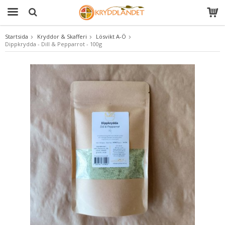
Startsida
Kryddor & Skafferi
Lösvikt A-Ö
Dippkrydda - Dill & Pepparrot - 100g
Produkten har blivit tillagd i varukorgen