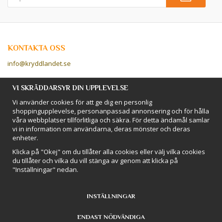
KONTAKTA OSS
info@kryddlandet.se
Följ oss på Facebook!
VI SKRÄDDARSYR DIN UPPLEVELSE
Vi använder cookies för att ge dig en personlig
Följ oss på Instagram!
shoppingupplevelse, personanpassad annonsering och för hålla
våra webbplatser tillförlitliga och säkra. För detta ändamål samlar
vi in information om användarna, deras mönster och deras
BETALSÄTT
enheter.
Hos Kryddlandet handlar du tryggt & säkert - och betalar enkelt med
Klicka på "Okej" om du tillåter alla cookies eller välj vilka cookies
kort, Klarna eller swish!
du tillåter och vilka du vill stänga av genom att klicka på
"Inställningar" nedan.
INSTÄLLNINGAR
ENDAST NÖDVÄNDIGA