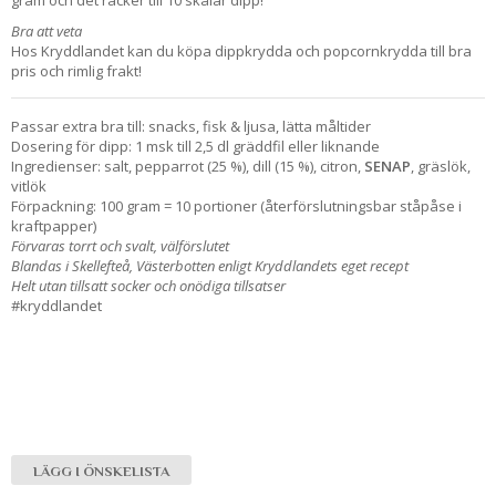
Bra att veta
Hos Kryddlandet kan du köpa dippkrydda och popcornkrydda till bra
pris och rimlig frakt!
Passar extra bra till: snacks, fisk & ljusa, lätta måltider
Dosering för dipp: 1 msk till 2,5 dl gräddfil eller liknande
Ingredienser: salt, pepparrot (25 %), dill (15 %), citron,
SENAP
, gräslök,
vitlök
Förpackning: 100 gram = 10 portioner (återförslutningsbar ståpåse i
kraftpapper)
Förvaras torrt och svalt, välförslutet
Blandas i Skellefteå, Västerbotten enligt Kryddlandets eget recept
Helt utan tillsatt socker och onödiga tillsatser
#kryddlandet
LÄGG I ÖNSKELISTA