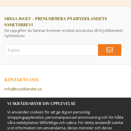
MISSA INGET - PRENUMERERA PÅ KRYDDLANDETS
NYHETSBREV!
De uppgifter du lämnar kommer endast användas till Kryddlandets
nyhetsbrev.
KONTAKTA OSS
info@kryddlandet.se
Följ oss på Facebook!
VI SKRÄDDARSYR DIN UPPLEVELSE
Vi använder cookies för att ge dig en personlig
Följ oss på Instagram!
shoppingupplevelse, personanpassad annonsering och för hålla
våra webbplatser tillförlitliga och säkra. För detta ändamål samlar
vi in information om användarna, deras mönster och deras
BETALSÄTT