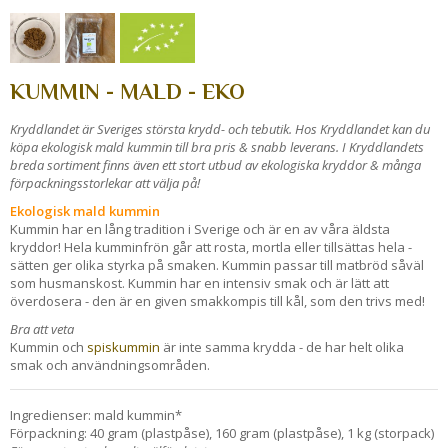
KUMMIN - MALD - EKO
Kryddlandet är Sveriges största krydd- och tebutik. Hos Kryddlandet kan du
köpa ekologisk mald kummin till bra pris & snabb leverans. I Kryddlandets
breda sortiment finns även ett stort utbud av ekologiska kryddor & många
förpackningsstorlekar att välja på!
Ekologisk mald kummin
Kummin har en lång tradition i Sverige och är en av våra äldsta
kryddor! Hela kumminfrön går att rosta, mortla eller tillsättas hela -
sätten ger olika styrka på smaken. Kummin passar till matbröd såväl
som husmanskost. Kummin har en intensiv smak och är lätt att
överdosera - den är en given smakkompis till kål, som den trivs med!
Bra att veta
Kummin och
spiskummin
är inte samma krydda - de har helt olika
smak och användningsområden.
Ingredienser: mald kummin*
Förpackning: 40 gram (plastpåse), 160 gram (plastpåse), 1 kg (storpack)