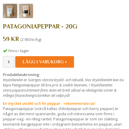
PATAGONIAPEPPAR - 20G
59 KR
(2 950 kr/kg)
Finns i lager
LÄGG I VARUKORG »
Produktbeskrivning:
Kryddlandet är Sveriges största krydd- och tebutik. Hos Kryddlandet kan du
köpa Patagoniapeppar till bra pris & snabb leverans. I Kryddlandets
stora pepparsortiment finns även ett brett utbud av ekologiska sorter &
många förpackningsstorlekar att välja på!
En mycket utsökt och fin peppar - rekommenderas!
Patagoniapeppar (också kallas chiloépeppar och berry pepper) är
något av det mest spännande, goda och intressanta som finns i
peppar-väg - en riktig raritet. Patagoniapeppar är som sin släkting
tasmansk bergpeppar inte i ordagrann bemärkelse en peppar, utan