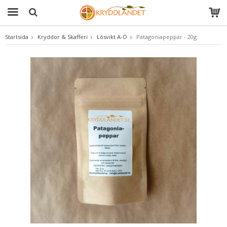
Startsida
Kryddor & Skafferi
Lösvikt A-Ö
Patagoniapeppar - 20g
Produkten har blivit tillagd i varukorgen