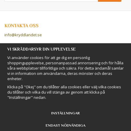
KONTAKTA OSS
info@kryddlandet.se
Följ oss på Facebook!
VI SKRÄDDARSYR DIN UPPLEVELSE
Vi använder cookies för att ge dig en personlig
Följ oss på Instagram!
shoppingupplevelse, personanpassad annonsering och för hålla
våra webbplatser tillförlitliga och säkra. För detta ändamål samlar
vi in information om användarna, deras mönster och deras
BETALSÄTT
enheter.
Hos Kryddlandet handlar du tryggt & säkert - och betalar enkelt med
Klicka på "Okej" om du tillåter alla cookies eller välj vilka cookies
kort, Klarna eller swish!
du tillåter och vilka du vill stänga av genom att klicka på
"Inställningar" nedan.
INSTÄLLNINGAR
ENDAST NÖDVÄNDIGA