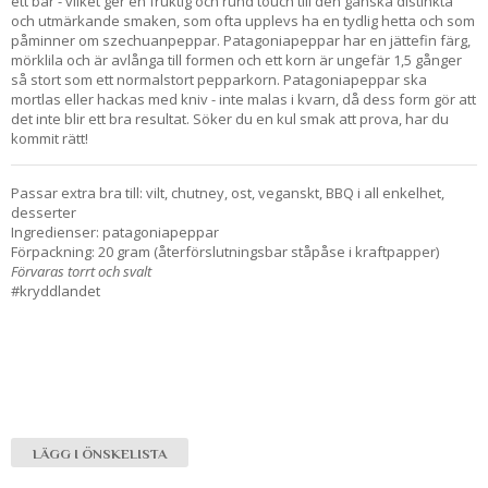
ett bär - vilket ger en fruktig och rund touch till den ganska distinkta
och utmärkande smaken, som ofta upplevs ha en tydlig hetta och som
påminner om szechuanpeppar. Patagoniapeppar har en jättefin färg,
mörklila och är avlånga till formen och ett korn är ungefär 1,5 gånger
så stort som ett normalstort pepparkorn. Patagoniapeppar ska
mortlas eller hackas med kniv - inte malas i kvarn, då dess form gör att
det inte blir ett bra resultat. Söker du en kul smak att prova, har du
kommit rätt!
Passar extra bra till: vilt, chutney, ost, veganskt, BBQ i all enkelhet,
desserter
Ingredienser: patagoniapeppar
Förpackning: 20 gram (återförslutningsbar ståpåse i kraftpapper)
Förvaras torrt och svalt
#kryddlandet
LÄGG I ÖNSKELISTA