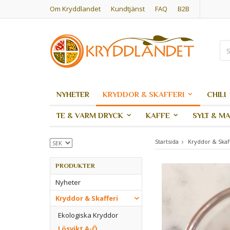
Om Kryddlandet
Kundtjänst
FAQ
B2B
NYHETER
KRYDDOR & SKAFFERI
CHILI
TE & VARM DRYCK
KAFFE
SYLT & M
Startsida
Kryddor & Skaf
PRODUKTER
Nyheter
Kryddor & Skafferi
Ekologiska Kryddor
Lösvikt A-Ö