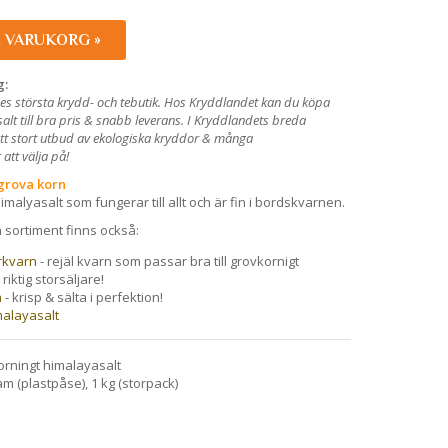
I VARUKORG »
g:
es största krydd- och tebutik. Hos Kryddlandet kan du köpa
alt till bra pris & snabb leverans. I Kryddlandets breda
ett stort utbud av ekologiska kryddor & många
att välja på!
 grova korn
malyasalt som fungerar till allt och är fin i bordskvarnen.
a sortiment finns också:
rkvarn
- rejäl kvarn som passar bra till grovkornigt
riktig storsäljare!
a
- krisp & sälta i perfektion!
malayasalt
orningt himalayasalt
m (plastpåse), 1 kg (storpack)