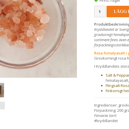
Finns i lager
LÄGG 
Produktbeskrivnin
Kryddlandet är Sverig
grovkornigt himalayas
sortiment finns även 
förpackningsstorlekar 
Rosa himalyasalt i
Grovkorningt rosa hi
I Kryddlandets stor
Salt & Peppa
himalayasalt, 
Flingsalt Ros
Finkornigt hi
Ingredienser: grovk
Förpackning: 200 gra
Förvaras torrt
#kryddlandet