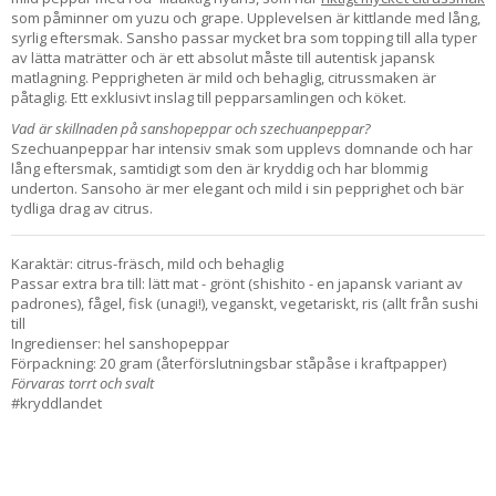
som påminner om yuzu och grape. Upplevelsen är kittlande med lång,
syrlig eftersmak. Sansho passar mycket bra som topping till alla typer
av lätta maträtter och är ett absolut måste till autentisk japansk
matlagning. Pepprigheten är mild och behaglig, citrussmaken är
påtaglig. Ett exklusivt inslag till pepparsamlingen och köket.
Vad är skillnaden på sanshopeppar och szechuanpeppar?
Szechuanpeppar har intensiv smak som upplevs domnande och har
lång eftersmak, samtidigt som den är kryddig och har blommig
underton. Sansoho är mer elegant och mild i sin pepprighet och bär
tydliga drag av citrus.
Karaktär: citrus-fräsch, mild och behaglig
Passar extra bra till: lätt mat - grönt (shishito - en japansk variant av
padrones), fågel, fisk (unagi!), veganskt, vegetariskt, ris (allt från sushi
till
Ingredienser: hel sanshopeppar
Förpackning: 20 gram (återförslutningsbar ståpåse i kraftpapper)
Förvaras torrt och svalt
#kryddlandet