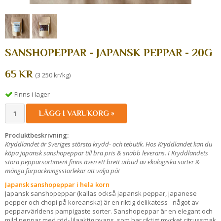
SANSHOPEPPAR - JAPANSK PEPPAR - 20G
65 KR
(3 250 kr/kg)
Finns i lager
LÄGG I VARUKORG »
Produktbeskrivning:
Kryddlandet är Sveriges största krydd- och tebutik. Hos Kryddlandet kan du
köpa japansk sanshopeppar till bra pris & snabb leverans. I Kryddlandets
stora pepparsortiment finns även ett brett utbud av ekologiska sorter &
många förpackningsstorlekar att välja på!
Japansk sanshopeppar i hela korn
Japansk sanshopeppar (kallas också japansk peppar, japanese
pepper och chopi på koreanska) är en riktig delikatess - något av
pepparvärldens pampigaste sorter. Sanshopeppar är en elegant och
mild peppar med röd- lilaaktig nyans, som har
riktigt mycket citrussmak