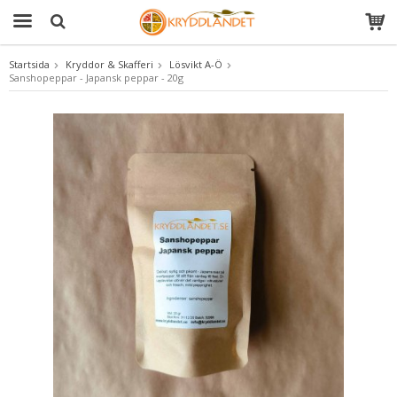
Startsida
Kryddor & Skafferi
Lösvikt A-Ö
Sanshopeppar - Japansk peppar - 20g
Produkten har blivit tillagd i varukorgen