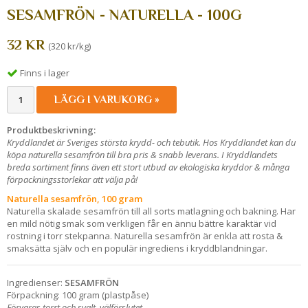
SESAMFRÖN - NATURELLA - 100G
32 KR
(320 kr/kg)
Finns i lager
LÄGG I VARUKORG »
Produktbeskrivning:
Kryddlandet är Sveriges största krydd- och tebutik. Hos Kryddlandet kan du
köpa naturella sesamfrön till bra pris & snabb leverans. I Kryddlandets
breda sortiment finns även ett stort utbud av ekologiska kryddor & många
förpackningsstorlekar att välja på!
Naturella sesamfrön, 100 gram
Naturella skalade sesamfrön till all sorts matlagning och bakning. Har
en mild nötig smak som verkligen får en ännu bättre karaktär vid
rostning i torr stekpanna. Naturella sesamfrön är enkla att rosta &
smaksätta själv och en populär ingrediens i kryddblandningar.
Ingredienser:
SESAMFRÖN
Förpackning: 100 gram (plastpåse)
Förvaras torrt och svalt, välförslutet