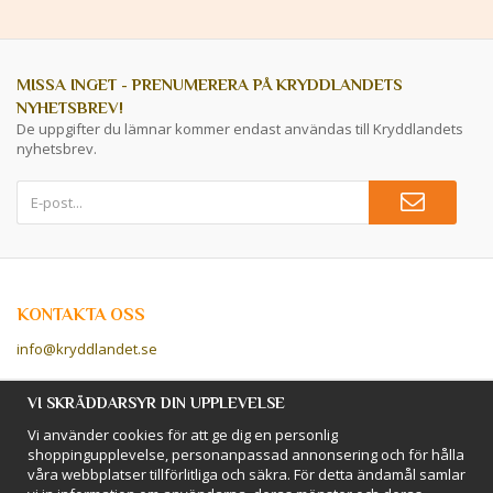
MISSA INGET - PRENUMERERA PÅ KRYDDLANDETS
NYHETSBREV!
De uppgifter du lämnar kommer endast användas till Kryddlandets
nyhetsbrev.
KONTAKTA OSS
info@kryddlandet.se
Följ oss på Facebook!
VI SKRÄDDARSYR DIN UPPLEVELSE
Vi använder cookies för att ge dig en personlig
Följ oss på Instagram!
shoppingupplevelse, personanpassad annonsering och för hålla
våra webbplatser tillförlitliga och säkra. För detta ändamål samlar