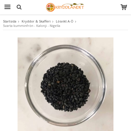
Startsida
Kryddor & Skafferi
Lösvikt A-Ö
Svarta kumminfrön - Kalonji - Nigella
Produkten har blivit tillagd i varukorgen