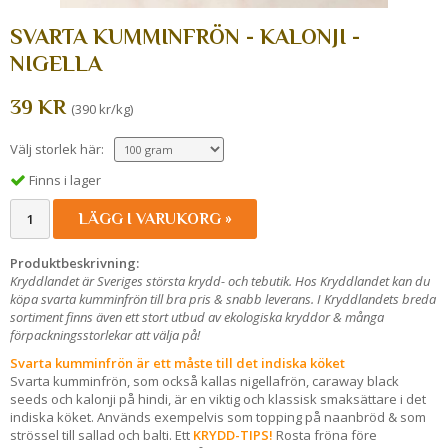
SVARTA KUMMINFRÖN - KALONJI -
NIGELLA
39 KR
(390 kr/kg)
Välj storlek här:
Finns i lager
LÄGG I VARUKORG »
Produktbeskrivning:
Kryddlandet är Sveriges största krydd- och tebutik. Hos Kryddlandet kan du
köpa svarta kumminfrön till bra pris & snabb leverans. I Kryddlandets breda
sortiment finns även ett stort utbud av ekologiska kryddor & många
förpackningsstorlekar att välja på!
Svarta kumminfrön är ett måste till det indiska köket
Svarta kumminfrön, som också kallas nigellafrön, caraway black
seeds och kalonji på hindi, är en viktig och klassisk smaksättare i det
indiska köket. Används exempelvis som topping på naanbröd & som
strössel till sallad och balti. Ett
KRYDD-TIPS!
Rosta fröna före