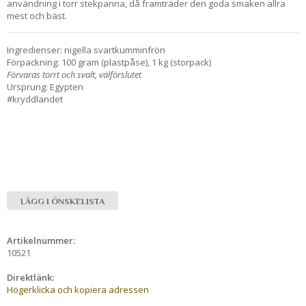
användning i torr stekpanna, då framträder den goda smaken allra
mest och bäst.
Ingredienser: nigella svartkumminfrön
Förpackning: 100 gram (plastpåse), 1 kg (storpack)
Förvaras torrt och svalt, välförslutet
Ursprung: Egypten
#kryddlandet
LÄGG I ÖNSKELISTA
Artikelnummer:
10521
Direktlänk:
Högerklicka och kopiera adressen