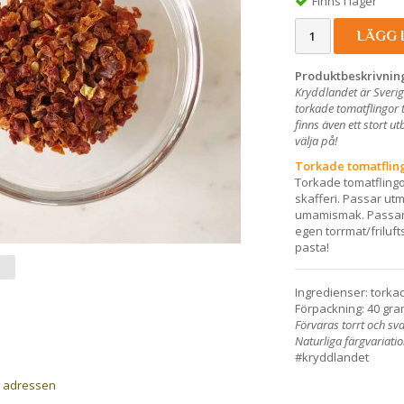
Finns i lager
LÄGG 
Produktbeskrivnin
Kryddlandet är Sverig
torkade tomatflingor 
finns även ett stort 
välja på!
Torkade tomatfling
Torkade tomatflingor
skafferi. Passar utm
umamismak. Passar 
egen torrmat/friluft
pasta!
Ingredienser: torkad
Förpackning: 40 gra
Förvaras torrt och sval
Naturliga färgvariati
#kryddlandet
a adressen