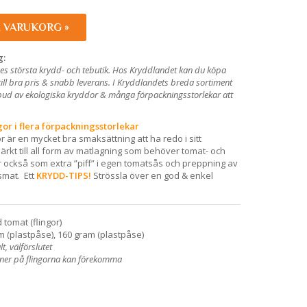
I VARUKORG »
g:
es största krydd- och tebutik. Hos Kryddlandet kan du köpa
till bra pris & snabb leverans. I Kryddlandets breda sortiment
utbud av ekologiska kryddor & många förpackningsstorlekar att
or i flera förpackningsstorlekar
 är en mycket bra smaksättning att ha redo i sitt
ärkt till all form av matlagning som behöver tomat- och
också som extra ”piff” i egen tomatsås och preppning av
smat. Ett
KRYDD-TIPS!
Strössla över en god & enkel
 tomat (flingor)
m (plastpåse), 160 gram (plastpåse)
t, välförslutet
oner på flingorna kan förekomma