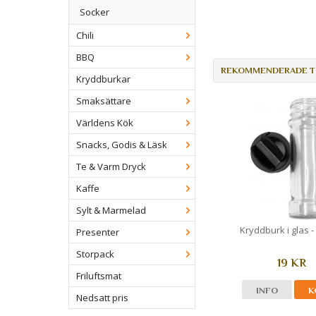
Socker
Chili
BBQ
REKOMMENDERADE TI
Kryddburkar
Smaksättare
Världens Kök
Snacks, Godis & Läsk
Te & Varm Dryck
Kaffe
Sylt & Marmelad
Kryddburk i glas -
Presenter
Storpack
19 KR
Friluftsmat
INFO
K
Nedsatt pris