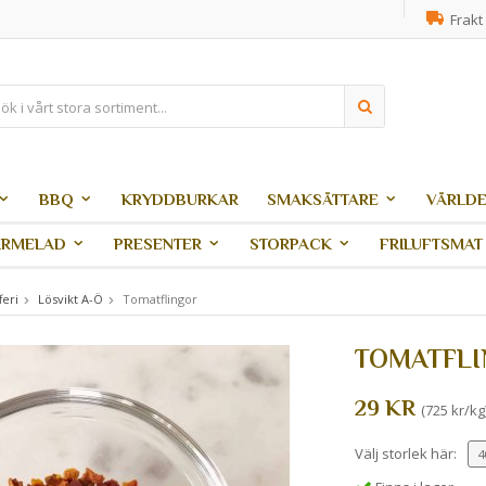
Frakt 
BBQ
KRYDDBURKAR
SMAKSÄTTARE
VÄRLDE
ARMELAD
PRESENTER
STORPACK
FRILUFTSMAT
feri
Lösvikt A-Ö
Tomatflingor
TOMATFL
29 KR
(725 kr/kg
Välj storlek här: