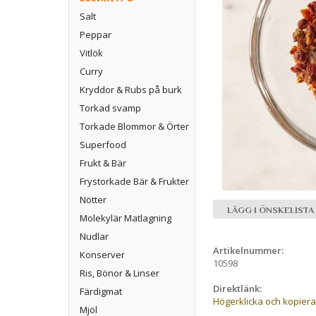
Salt
Peppar
Vitlök
Curry
Kryddor & Rubs på burk
Torkad svamp
Torkade Blommor & Örter
Superfood
Frukt & Bär
Frystorkade Bär & Frukter
Nötter
LÄGG I ÖNSKELISTA
Molekylär Matlagning
Nudlar
Artikelnummer:
Konserver
10598
Ris, Bönor & Linser
Direktlänk:
Färdigmat
Högerklicka och kopier
Mjöl