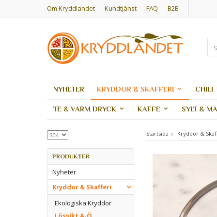
Om Kryddlandet
Kundtjänst
FAQ
B2B
NYHETER
KRYDDOR & SKAFFERI
CHILI
TE & VARM DRYCK
KAFFE
SYLT & M
Startsida
Kryddor & Skaf
PRODUKTER
Nyheter
Kryddor & Skafferi
Ekologiska Kryddor
Lösvikt A-Ö