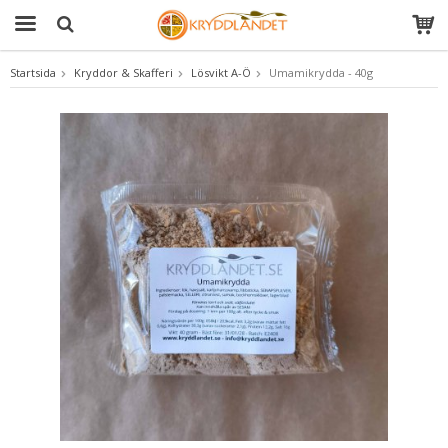
Startsida
Kryddor & Skafferi
Lösvikt A-Ö
Umamikrydda - 40g
Produkten har blivit tillagd i varukorgen