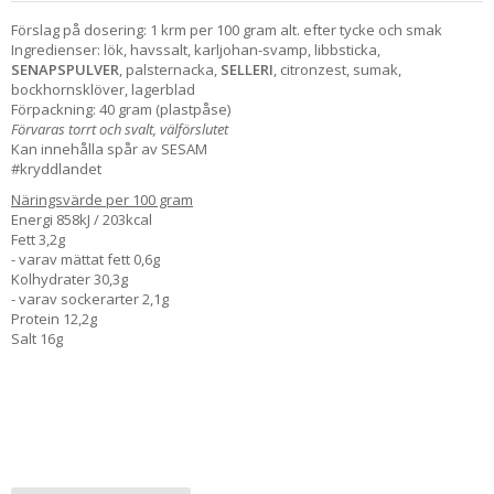
Förslag på dosering: 1 krm per 100 gram alt. efter tycke och smak
Ingredienser: lök, havssalt, karljohan-svamp, libbsticka,
SENAPSPULVER
, palsternacka,
SELLERI
, citronzest, sumak,
bockhornsklöver, lagerblad
Förpackning: 40 gram (plastpåse)
Förvaras torrt och svalt, välförslutet
Kan innehålla spår av SESAM
#kryddlandet
Näringsvärde per 100 gram
Energi 858kJ / 203kcal
Fett 3,2g
- varav mättat fett 0,6g
Kolhydrater 30,3g
- varav sockerarter 2,1g
Protein 12,2g
Salt 16g