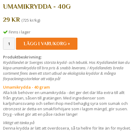
UMAMIKRYDDA - 40G
29 KR
(725 kr/kg)
Finns i lager
LÄGG I VARUKORG »
Produktbeskrivning:
Kryddlandet är Sveriges största krydd- och tebutik. Hos Kryddlandet kan du
köpa umamikrydda
till bra pris & snabb leverans. I Kryddlandets breda
sortiment finns även ett stort utbud av ekologiska kryddor & många
förpackningsstorlekar att välja på!
Umamikrydda - 40 gram
Alla kök behöver en umamikrydda - det ger det där lilla extra till allt
från grytan, såsen till gratängen. Med ingredienser som
karljohanssvamp och selleri ihop med behaglig syra som sumak och
citronzest är detta en smakförhöjare som i lagom mängd, gör susen.
Dryg - vilket gör att en påse räcker länge!
Viktigt att tänka på
Denna krydda är lätt att överdosera, så ta hellre för lite än för mycket.