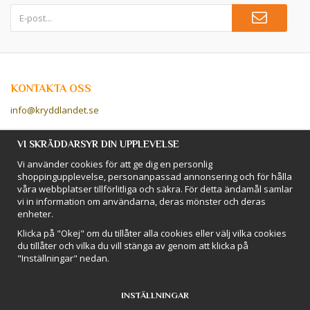
KONTAKTA OSS
info@kryddlandet.se
Följ oss på Facebook!
VI SKRÄDDARSYR DIN UPPLEVELSE
Vi använder cookies för att ge dig en personlig
Följ oss på Instagram!
shoppingupplevelse, personanpassad annonsering och för hålla
våra webbplatser tillförlitliga och säkra. För detta ändamål samlar
vi in information om användarna, deras mönster och deras
BETALSÄTT
enheter.
Hos Kryddlandet handlar du tryggt & säkert - och betalar enkelt med
Klicka på "Okej" om du tillåter alla cookies eller välj vilka cookies
kort, Klarna eller swish!
du tillåter och vilka du vill stänga av genom att klicka på
"Inställningar" nedan.
INSTÄLLNINGAR