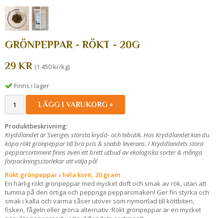
GRÖNPEPPAR - RÖKT - 20G
29 KR
(1 450 kr/kg)
Finns i lager
LÄGG I VARUKORG »
Produktbeskrivning:
Kryddlandet är Sveriges största krydd- och tebutik. Hos Kryddlandet kan du
köpa rökt grönpeppar till bra pris & snabb leverans. I Kryddlandets stora
pepparsortiment finns även ett brett utbud av ekologiska sorter & många
förpackningsstorlekar att välja på!
Rökt grönpeppar i hela korn, 20 gram
En härlig rökt grönpeppar med mycket doft och smak av rök, utan att
tumma på den örtiga och peppriga pepparsmaken! Ger fin styrka och
smak i kalla och varma såser utöver som nymortlad till köttbiten,
fisken, fågeln eller gröna alternativ. Rökt grönpeppar är en mycket