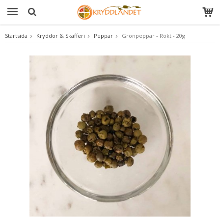
Startsida
Kryddor & Skafferi
Peppar
Grönpeppar - Rökt - 20g
Produkten har blivit tillagd i varukorgen