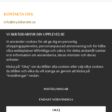
KONTAKTA OSS
info@kryddlandet.se
Följ oss på Facebook!
VI SKRÄDDARSYR DIN UPPLEVELSE
Vi använder cookies för att ge dig en personlig
Följ oss på Instagram!
shoppingupplevelse, personanpassad annonsering och för hålla
våra webbplatser tillförlitliga och säkra. För detta ändamål samlar
vi in information om användarna, deras mönster och deras
BETALSÄTT
enheter.
Hos Kryddlandet handlar du tryggt & säkert - och betalar enkelt med
Klicka på "Okej" om du tillåter alla cookies eller välj vilka cookies
kort, Klarna eller swish!
du tillåter och vilka du vill stänga av genom att klicka på
"Inställningar" nedan.
INSTÄLLNINGAR
ENDAST NÖDVÄNDIGA
Drift & produktion:
Wikinggruppen
OKEJ