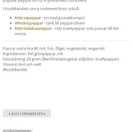
populär pepparsort ur Kryddlandets sortiment!
I Kryddlandets stora sortiment finns också:
Rökt vitpeppar
- en trevlig smakkompis!
Whiskeypeppar
- tänk till pepparsåsen!
Rökt malabarpeppar
- rökt svartpeppar som passar till det
mesta.
Passar extra bra till: nöt, fisk, fågel, vegetariskt, veganskt
Ingredienser: hel grönpeppar, rök
Förpackning: 20 gram (återförslutningsbar ståpåse i kraftpapper)
Förvaras torrt och svalt
#kryddlandet
LÄGG I ÖNSKELISTA
Artikelnummer: