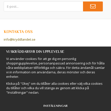
KONTAKTA OSS
info@kryddlandet.se
Följ oss på Facebook!
VI SKRÄDDARSYR DIN UPPLEVELSE
Vi använder cookies för att ge dig en personlig
Följ oss på Instagram!
shoppingupplevelse, personanpassad annonsering och för hålla
våra webbplatser tillförlitliga och säkra. För detta ändamål samlar
vi in information om användarna, deras mönster och deras
BETALSÄTT
enheter.
Hos Kryddlandet handlar du tryggt & säkert - och betalar enkelt med
Klicka på "Okej" om du tillåter alla cookies eller välj vilka cookies
kort, Klarna eller swish!
du tillåter och vilka du vill stänga av genom att klicka på
"Inställningar" nedan.
INSTÄLLNINGAR