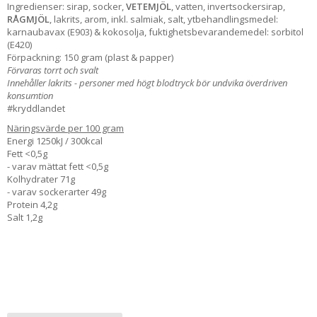
Ingredienser:
sirap, socker,
VETEMJÖL
, vatten, invertsockersirap,
RÅGMJÖL
, lakrits, arom, inkl. salmiak, salt, ytbehandlingsmedel:
karnaubavax (E903) & kokosolja, fuktighetsbevarandemedel: sorbitol
(E420)
Förpackning: 150 gram (plast & papper)
Förvaras torrt och svalt
Innehåller lakrits - personer med högt blodtryck bör undvika överdriven
konsumtion
#kryddlandet
Näringsvärde per 100 gram
Energi 1250kJ / 300kcal
Fett <0,5g
- varav mättat fett <0,5g
Kolhydrater 71g
- varav sockerarter 49g
Protein 4,2g
Salt 1,2g