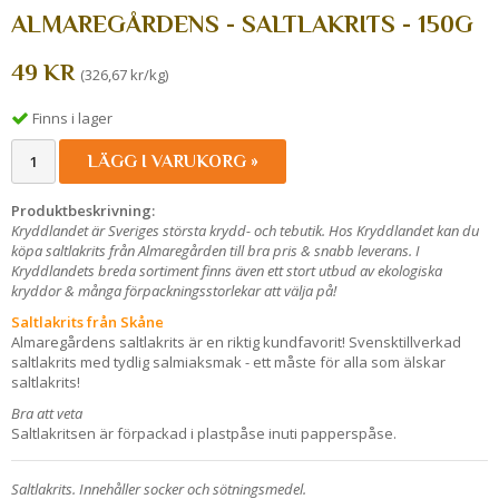
ALMAREGÅRDENS - SALTLAKRITS - 150G
49 KR
(326,67 kr/kg)
Finns i lager
LÄGG I VARUKORG »
Produktbeskrivning:
Kryddlandet är Sveriges största krydd- och tebutik. Hos Kryddlandet kan du
köpa saltlakrits från Almaregården till bra pris & snabb leverans. I
Kryddlandets breda sortiment finns även ett stort utbud av ekologiska
kryddor & många förpackningsstorlekar att välja på!
Saltlakrits från Skåne
Almaregårdens saltlakrits är en riktig kundfavorit! Svensktillverkad
saltlakrits med tydlig salmiaksmak - ett måste för alla som älskar
saltlakrits!
Bra att veta
Saltlakritsen är förpackad i plastpåse inuti papperspåse.
Saltlakrits. Innehåller socker och sötningsmedel.