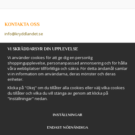
KONTAKTA OSS
info@kryddlandet.se
Följ oss på Facebook!
VI SKRÄDDARSYR DIN UPPLEVELSE
Vi använder cookies för att ge dig en personlig
Följ oss på Instagram!
shoppingupplevelse, personanpassad annonsering och för hålla
våra webbplatser tillförlitliga och säkra. För detta ändamål samlar
vi in information om användarna, deras mönster och deras
BETALSÄTT
enheter.
Hos Kryddlandet handlar du tryggt & säkert - och betalar enkelt med
Klicka på "Okej" om du tillåter alla cookies eller välj vilka cookies
kort, Klarna eller swish!
du tillåter och vilka du vill stänga av genom att klicka på
"Inställningar" nedan.
INSTÄLLNINGAR
ENDAST NÖDVÄNDIGA
Drift & produktion:
Wikinggruppen