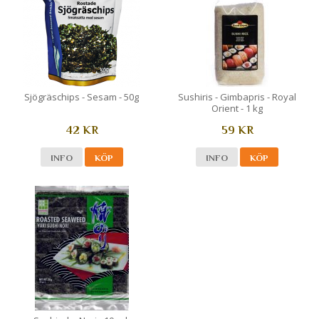
Sjögräschips - Sesam - 50g
Sushiris - Gimbapris - Royal
Orient - 1 kg
42 KR
59 KR
INFO
KÖP
INFO
KÖP