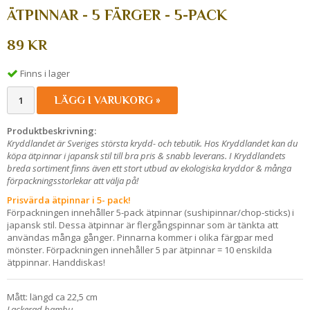
ÄTPINNAR - 5 FÄRGER - 5-PACK
89 KR
Finns i lager
LÄGG I VARUKORG »
Produktbeskrivning:
Kryddlandet är Sveriges största krydd- och tebutik. Hos Kryddlandet kan du
köpa ätpinnar i japansk stil till bra pris & snabb leverans. I Kryddlandets
breda sortiment finns även ett stort utbud av ekologiska kryddor & många
förpackningsstorlekar att välja på!
Prisvärda ätpinnar i 5- pack!
Förpackningen innehåller 5-pack ätpinnar (sushipinnar/chop-sticks) i
japansk stil. Dessa ätpinnar är flergångspinnar som är tänkta att
användas många gånger. Pinnarna kommer i olika färgpar med
mönster. Förpackningen innehåller 5 par ätpinnar = 10 enskilda
ätppinnar. Handdiskas!
Mått: längd ca 22,5 cm
Lackerad bambu