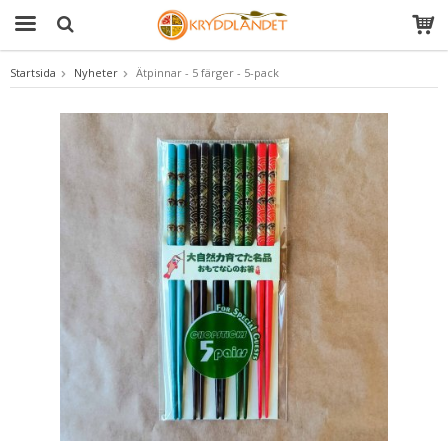
Startsida
Nyheter
Ätpinnar - 5 färger - 5-pack
Produkten har blivit tillagd i varukorgen