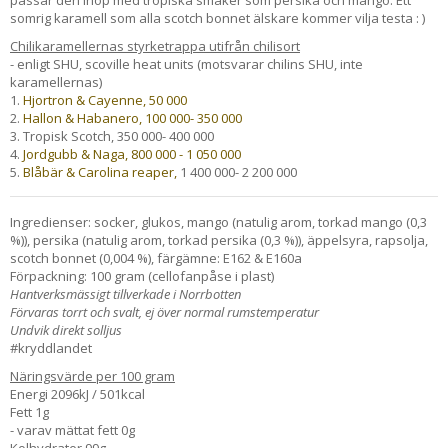
somrig karamell som alla scotch bonnet älskare kommer vilja testa : )
Chilikaramellernas styrketrappa utifrån chilisort
- enligt SHU, scoville heat units (motsvarar chilins SHU, inte
karamellernas)
1.
Hjortron & Cayenne, 50 000
2.
Hallon & Habanero, 100 000- 350 000
3. Tropisk Scotch, 350 000- 400 000
4.
Jordgubb & Naga, 800 000 - 1 050 000
5.
Blåbär & Carolina reaper,
1 400 000- 2 200 000
Ingredienser: socker, glukos, mango (natulig arom, torkad mango (0,3
%)), persika (natulig arom, torkad persika (0,3 %)), äppelsyra, rapsolja,
scotch bonnet (0,004 %), färgämne: E162 & E160a
Förpackning: 100 gram (cellofanpåse i plast)
Hantverksmässigt tillverkade i Norrbotten
Förvaras torrt och svalt, ej över normal rumstemperatur
Undvik direkt solljus
#kryddlandet
Näringsvärde per 100 gram
Energi 2096kJ / 501kcal
Fett 1g
- varav mättat fett 0g
Kolhydrater 99g