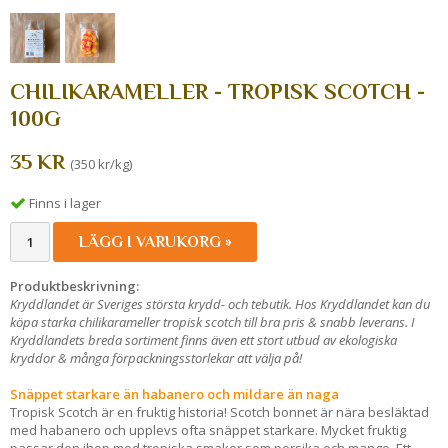
CHILIKARAMELLER - TROPISK SCOTCH -
100G
35 KR
(350 kr/kg)
Finns i lager
LÄGG I VARUKORG »
Produktbeskrivning:
Kryddlandet är Sveriges största krydd- och tebutik. Hos Kryddlandet kan du
köpa starka chilikarameller tropisk scotch till bra pris & snabb leverans. I
Kryddlandets breda sortiment finns även ett stort utbud av ekologiska
kryddor & många förpackningsstorlekar att välja på!
Snäppet starkare än habanero och mildare än naga
Tropisk Scotch är en fruktig historia! Scotch bonnet är nära besläktad
med habanero och upplevs ofta snäppet starkare. Mycket fruktig
passar den ihop med tropiska smaker som persika och mango. Ett