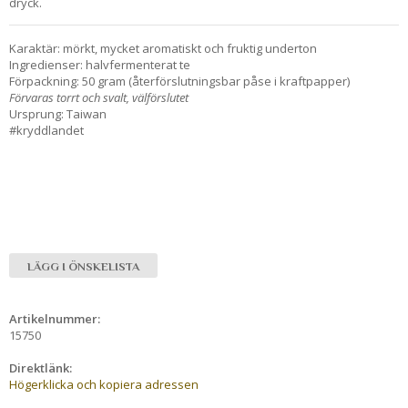
dryck.
Karaktär: mörkt, mycket aromatiskt och fruktig underton
Ingredienser: halvfermenterat te
Förpackning: 50 gram (återförslutningsbar påse i kraftpapper)
Förvaras torrt och svalt, välförslutet
Ursprung: Taiwan
#kryddlandet
LÄGG I ÖNSKELISTA
Artikelnummer:
15750
Direktlänk:
Högerklicka och kopiera adressen