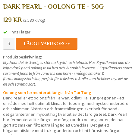
DARK PEARL - OOLONG TE - 50G
129 KR
(2 580 kr/kg)
Finns i lager
LÄGG I VARUKORG »
Produktbeskrivning:
Kryddlandet är Sveriges största krydd- och tebutik. Hos Kryddlandet kan du
köpa dark pearl oolong te till bra pris & snabb leverans. I Kryddlandets stora
sortiment finns te från världens alla hörn - i många smaker &
förpackningsstorlekar, perfekt för teälskaren & alla som behöver mycket av
en och samma sort.
Oolong som fermenterat länge, från Tai Tung
Dark Pearl är ett oolong från Taiwan, odlat i Tai Tung-regionen - ett
område med helt optimalt klimat för teodling, med mycket nederbörd
och soltimmar. Skörden och framställningen sker helt för hand -
det garanterar en mycket hög kvalitet av det färdiga teet. Dark Pearl
har fermenterat lite längre än många andra oolong-sorter, det har
gjort att smaken fått extra lång tid att utvecklas. Det get ett
högaromatiskt te med fruktig underton och fint bärnstensfärgad