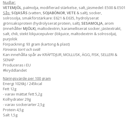
Nudlar:
VETEMJÖL
, palmolja, modifierad stärkelse, salt, jäsmedel: E500 & E501
Sås:
SOJASÅS
(vatten,
SOJABÖNOR
,
VETE
& salt), socker,
solrosolja, smakförstärkare: E621 & E635, hydrolyserat
grönsaksprotein (hydrolyserat protein, salt),
SESAMOLJA
, arom
(innehåller
MJÖLK
), maltodextrin, karamelliserat socker, jästextrakt,
salt, chili, stekt lökjuicepulver (lökjuice, maltodextrin & solrosolja),
purjolök
Förpackning: 93 gram (kartong & plast)
Förvaras torrt och svalt
Kan innehålla spår av KRÄFTDJUR, MOLLUSK, ÄGG, FISK, SELLERI &
SENAP
Produceras i EU
#kryddlandet
Näringsvärde per 100 gram
Energi 1026kJ / 245kcal
Fett 12g
- varav mättat fett 5,2g
Kolhydrater 29g
- varav sockerarter 2,5g
Protein 4,5g
Salt 1,5g