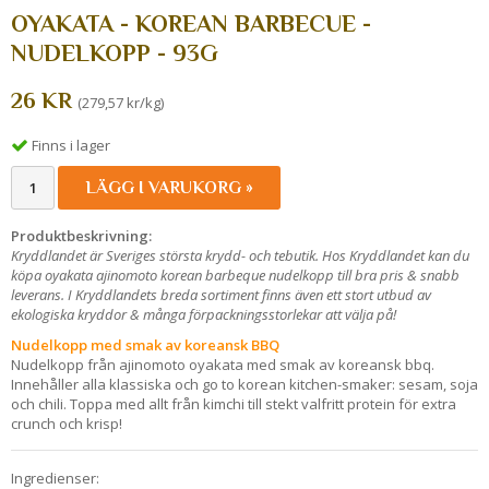
OYAKATA - KOREAN BARBECUE -
NUDELKOPP - 93G
26 KR
(279,57 kr/kg)
Finns i lager
LÄGG I VARUKORG »
Produktbeskrivning:
Kryddlandet är Sveriges största krydd- och tebutik. Hos Kryddlandet kan du
köpa oyakata ajinomoto korean barbeque nudelkopp
till bra pris & snabb
leverans. I Kryddlandets breda sortiment finns även ett stort utbud av
ekologiska kryddor & många förpackningsstorlekar att välja på!
Nudelkopp med smak av koreansk BBQ
Nudelkopp från ajinomoto oyakata med smak av koreansk bbq.
Innehåller alla klassiska och go to korean kitchen-smaker: sesam, soja
och chili. Toppa med allt från kimchi till stekt valfritt protein för extra
crunch och krisp!
Ingredienser: