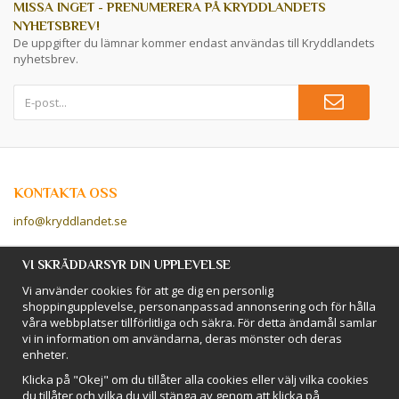
MISSA INGET - PRENUMERERA PÅ KRYDDLANDETS
NYHETSBREV!
De uppgifter du lämnar kommer endast användas till Kryddlandets
nyhetsbrev.
KONTAKTA OSS
info@kryddlandet.se
Följ oss på Facebook!
VI SKRÄDDARSYR DIN UPPLEVELSE
Vi använder cookies för att ge dig en personlig
Följ oss på Instagram!
shoppingupplevelse, personanpassad annonsering och för hålla
våra webbplatser tillförlitliga och säkra. För detta ändamål samlar
vi in information om användarna, deras mönster och deras
BETALSÄTT
enheter.
Hos Kryddlandet handlar du tryggt & säkert - och betalar enkelt med
Klicka på "Okej" om du tillåter alla cookies eller välj vilka cookies
kort, Klarna eller swish!
du tillåter och vilka du vill stänga av genom att klicka på