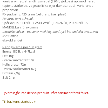
vanilj arom, ytbehandlingsmedel (E904), glukossirap, modifierad
tapiokastärkelse, vegetabiliska oljor (kokos, raps) i varierande
proportion
Förpackning: 125 gram (cellofanpåse i plast)
Förvaras torrt och svalt
Spår av HASSELNÖT, CASHEWNÖT, PARANÖT, PEKANNÖT &
MANDEL kan förekomma
Innehåller lakrits - personer med högt blodtryck bör undvika överdriven
konsumtion
#kryddlandet
Näringsvärde per 100 gram
Energi 1868kJ / 447kcal
Fett 16g
- varav mättat fett 10g
Kolhydrater 72g
- varav sockerarter 67g
Protein 2,9g
Salt 0,1g
Tyvärr ingår inte denna produkt i vårt sortiment för tillfället.
Till butikens startsida »