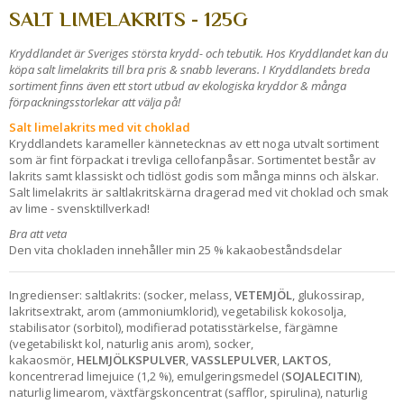
SALT LIMELAKRITS - 125G
Kryddlandet är Sveriges största krydd- och tebutik. Hos Kryddlandet kan du
köpa salt limelakrits till bra pris & snabb leverans. I Kryddlandets breda
sortiment finns även ett stort utbud av ekologiska kryddor & många
förpackningsstorlekar att välja på!
Salt limelakrits med vit choklad
Kryddlandets karameller kännetecknas av ett noga utvalt sortiment
som är fint förpackat i trevliga cellofanpåsar. Sortimentet består av
lakrits samt klassiskt och tidlöst godis som många minns och älskar.
Salt limelakrits är saltlakritskärna dragerad med vit choklad och smak
av lime - svensktillverkad!
Bra att veta
Den vita chokladen innehåller min 25 % kakaobeståndsdelar
Ingredienser: saltlakrits: (socker, melass,
VETEMJÖL
, glukossirap,
lakritsextrakt, arom (ammoniumklorid), vegetabilisk kokosolja,
stabilisator (sorbitol), modifierad potatisstärkelse, färgämne
(vegetabiliskt kol, naturlig anis arom), socker,
kakaosmör,
HELMJÖLKSPULVER
,
VASSLEPULVER
,
LAKTOS
,
koncentrerad limejuice (1,2 %), emulgeringsmedel (
SOJALECITIN
),
naturlig limearom, växtfärgskoncentrat (safflor, spirulina), naturlig