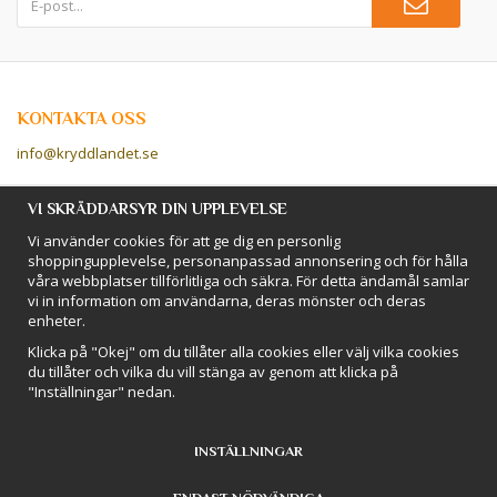
KONTAKTA OSS
info@kryddlandet.se
Följ oss på Facebook!
VI SKRÄDDARSYR DIN UPPLEVELSE
Vi använder cookies för att ge dig en personlig
Följ oss på Instagram!
shoppingupplevelse, personanpassad annonsering och för hålla
våra webbplatser tillförlitliga och säkra. För detta ändamål samlar
vi in information om användarna, deras mönster och deras
BETALSÄTT
enheter.
Hos Kryddlandet handlar du tryggt & säkert - och betalar enkelt med
Klicka på "Okej" om du tillåter alla cookies eller välj vilka cookies
kort, Klarna eller swish!
du tillåter och vilka du vill stänga av genom att klicka på
"Inställningar" nedan.
INSTÄLLNINGAR