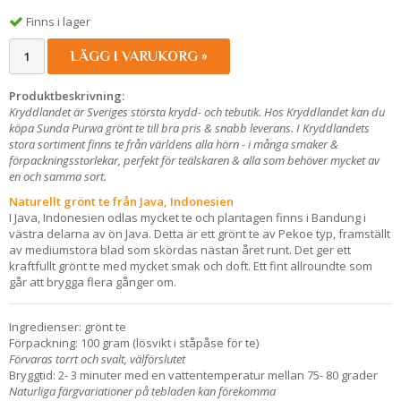
Finns i lager
LÄGG I VARUKORG »
Produktbeskrivning:
Kryddlandet är Sveriges största krydd- och tebutik. Hos Kryddlandet kan du
köpa Sunda Purwa grönt te till bra pris & snabb leverans. I Kryddlandets
stora sortiment finns te från världens alla hörn - i många smaker &
förpackningsstorlekar, perfekt för teälskaren & alla som behöver mycket av
en och samma sort.
Naturellt grönt te från Java, Indonesien
I Java, Indonesien odlas mycket te och plantagen finns i Bandung i
västra delarna av ön Java. Detta är ett grönt te av Pekoe typ, framställt
av mediumstora blad som skördas nästan året runt. Det ger ett
kraftfullt grönt te med mycket smak och doft. Ett fint allroundte som
går att brygga flera gånger om.
Ingredienser: grönt te
Förpackning: 100 gram (lösvikt i ståpåse för te)
Förvaras torrt och svalt, välförslutet
Bryggtid: 2- 3 minuter med en vattentemperatur mellan 75- 80 grader
Naturliga färgvariationer på tebladen kan förekomma