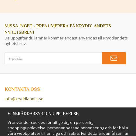
MISSA INGET - PRENUMERERA PÅ KRYDDLANDETS
NYHETSBREV!
De uppgifter du lämnar kommer endast användas till Kryddlandets
nyhetsbrev.
KONTAKTA OSS
info@kryddlandet.se
Följ oss på Facebook!
VI SKRÄDDARSYR DIN UPPLEVELSE
Vi använder cookies för att ge dig en personlig
Följ oss på Instagram!
shoppingupplevelse, personanpassad annonsering och för hålla
våra webbplatser tillförlitliga och säkra. För detta ändamål samlar