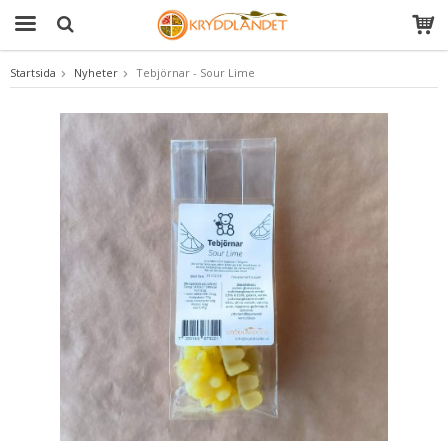
Startsida
Nyheter
Tebjörnar - Sour Lime
Produkten har blivit tillagd i varukorgen