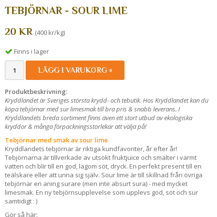
TEBJÖRNAR - SOUR LIME
20 KR
(400 kr/kg)
Finns i lager
LÄGG I VARUKORG »
Produktbeskrivning:
Kryddlandet är Sveriges största krydd- och tebutik. Hos Kryddlandet kan du
köpa tebjörnar med sur limesmak till bra pris & snabb leverans. I
Kryddlandets breda sortiment finns även ett stort utbud av ekologiska
kryddor & många förpackningsstorlekar att välja på!
Tebjörnar med smak av sour lime
Kryddlandets tebjörnar är riktiga kundfavoriter, år efter år!
Tebjörnarna är tillverkade av utsökt fruktjuice och smälter i varmt
vatten och blir till en god, lagom söt, dryck. En perfekt present till en
teälskare eller att unna sig själv. Sour lime är till skillnad från övriga
tebjörnar en aning surare (men inte absurt sura) - med mycket
limesmak. En ny tebjörnsupplevelse som upplevs god, söt och sur
samtidigt : )
Gör så här: