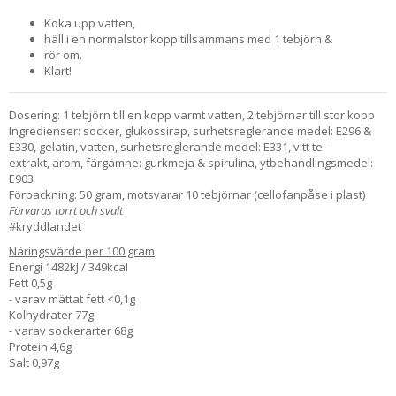
Koka upp vatten,
häll i en normalstor kopp tillsammans med 1 tebjörn &
rör om.
Klart!
Dosering: 1 tebjörn till en kopp varmt vatten, 2 tebjörnar till stor kopp
Ingredienser: socker, glukossirap, surhetsreglerande medel: E296 &
E330, gelatin, vatten, surhetsreglerande medel: E331, vitt te-
extrakt, arom, färgämne: gurkmeja & spirulina, ytbehandlingsmedel:
E903
Förpackning: 50 gram, motsvarar 10 tebjörnar (cellofanpåse i plast)
Förvaras torrt och svalt
#kryddlandet
Näringsvärde per 100 gram
Energi 1482kJ / 349kcal
Fett 0,5g
- varav mättat fett <0,1g
Kolhydrater 77g
- varav sockerarter 68g
Protein 4,6g
Salt 0,97g