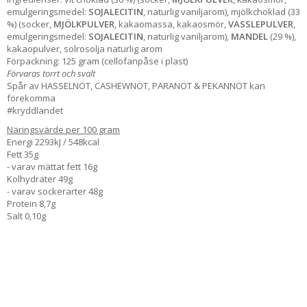
emulgeringsmedel:
SOJALECITIN
, naturlig vaniljarom), mjölkchoklad (33
%) (socker,
MJÖLKPULVER
, kakaomassa, kakaosmör,
VASSLEPULVER
,
emulgeringsmedel:
SOJALECITIN
, naturlig vaniljarom),
MANDEL
(29 %),
kakaopulver, solrosolja naturlig arom
Förpackning: 125 gram (cellofanpåse i plast)
Förvaras torrt och svalt
Spår av HASSELNÖT, CASHEWNÖT, PARANÖT & PEKANNÖT kan
förekomma
#kryddlandet
Näringsvärde per 100 gram
Energi 2293kJ / 548kcal
Fett 35g
- varav mättat fett 16g
Kolhydrater 49g
- varav sockerarter 48g
Protein 8,7g
Salt 0,10g