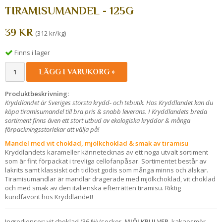
TIRAMISUMANDEL - 125G
39 KR
(312 kr/kg)
Finns i lager
LÄGG I VARUKORG »
Produktbeskrivning:
Kryddlandet är Sveriges största krydd- och tebutik. Hos Kryddlandet kan du
köpa tiramisumandel till bra pris & snabb leverans. I Kryddlandets breda
sortiment finns även ett stort utbud av ekologiska kryddor & många
förpackningsstorlekar att välja på!
Mandel med vit choklad, mjölkchoklad & smak av tiramisu
Kryddlandets karameller kännetecknas av ett noga utvalt sortiment
som är fint förpackat i trevliga cellofanpåsar. Sortimentet består av
lakrits samt klassiskt och tidlöst godis som många minns och älskar.
Tiramisumandlar är mandlar dragerade med mjölkchoklad, vit choklad
och med smak av den italienska efterrätten tiramisu. Riktig
kundfavorit hos Kryddlandet!
Ingredienser: vit choklad (36 %) (socker,
MJÖLKPULVER
, kakaosmör,