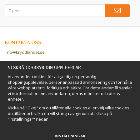
KONTAKTA OSS
info@kryddlandet.se
Följ oss på Facebook!
VI SKRÄDDARSYR DIN UPPLEVELSE
Vi använder cookies för att ge dig en personlig
Följ oss på Instagram!
shoppingupplevelse, personanpassad annonsering och för hålla
våra webbplatser tillförlitliga och säkra. För detta ändamål samlar
vi in information om användarna, deras mönster och deras
BETALSÄTT
enheter.
Hos Kryddlandet handlar du tryggt & säkert - och betalar enkelt med
Klicka på "Okej" om du tillåter alla cookies eller välj vilka cookies
kort, Klarna eller swish!
du tillåter och vilka du vill stänga av genom att klicka på
"Inställningar" nedan.
INSTÄLLNINGAR