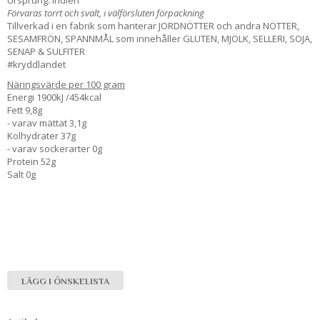
Förvaras torrt och svalt, i välförsluten förpackning
Tillverkad i en fabrik som hanterar JORDNÖTTER och andra NÖTTER,
SESAMFRÖN, SPANNMÅL som innehåller GLUTEN, MJÖLK, SELLERI, SOJA,
SENAP & SULFITER
#kryddlandet
Näringsvärde per 100 gram
Energi 1900kJ /454kcal
Fett 9,8g
- varav mättat 3,1g
Kolhydrater 37g
- varav sockerarter 0g
Protein 52g
Salt 0g
LÄGG I ÖNSKELISTA