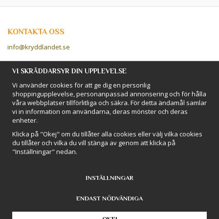
KONTAKTA OSS
info@kryddlandet.se
Följ oss på Facebook!
VI SKRÄDDARSYR DIN UPPLEVELSE
Vi använder cookies för att ge dig en personlig
Följ oss på Instagram!
shoppingupplevelse, personanpassad annonsering och för hålla
våra webbplatser tillförlitliga och säkra. För detta ändamål samlar
vi in information om användarna, deras mönster och deras
BETALSÄTT
enheter.
Hos Kryddlandet handlar du tryggt & säkert - och betalar enkelt med
Klicka på "Okej" om du tillåter alla cookies eller välj vilka cookies
kort, Klarna eller swish!
du tillåter och vilka du vill stänga av genom att klicka på
"Inställningar" nedan.
INSTÄLLNINGAR
ENDAST NÖDVÄNDIGA
Drift & produktion:
Wikinggruppen
OKEJ