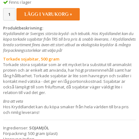
Finns i lager
LÄGG I VARUKORG »
Produktbeskrivning:
Kryddlandet är Sveriges största krydd- och tebutik. Hos Kryddlandet kan du
köpa torkade sojabitar från TRS till bra pris & snabb leverans. I Kryddlandets
breda sortiment finns även ett stort utbud av ekologiska kryddor & många
förpackningsstorlekar att välja på!
Torkade sojabitar, 500 gram
Torkade stora sojabitar som är ett mycket bra substitut till animaliskt
protein och är enkelt att använda, har högt proteininnehåll samt har
lång hållbarhet. Torkade sojabitar är lite som havregryn och sväller i
kontakt med vätska - det ger en låg portionskostnad. Sojabitar är
också lämpligt till som friluftsmat, då sojabitar väger väldigt lite i
relation till vad det ger.
Bra att veta
Hos Kryddlandet kan du köpa smaker från hela världen till bra pris
och rimlig leverans!
Ingredienser:
SOJAMJÖL
Förpackning: 500 gram (plast)
Ursprung: Indien