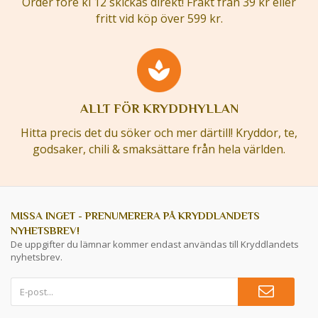
Order före kl 12 skickas direkt! Frakt från 39 kr eller
fritt vid köp över 599 kr.
ALLT FÖR KRYDDHYLLAN
Hitta precis det du söker och mer därtill! Kryddor, te,
godsaker, chili & smaksättare från hela världen.
MISSA INGET - PRENUMERERA PÅ KRYDDLANDETS
NYHETSBREV!
De uppgifter du lämnar kommer endast användas till Kryddlandets
nyhetsbrev.