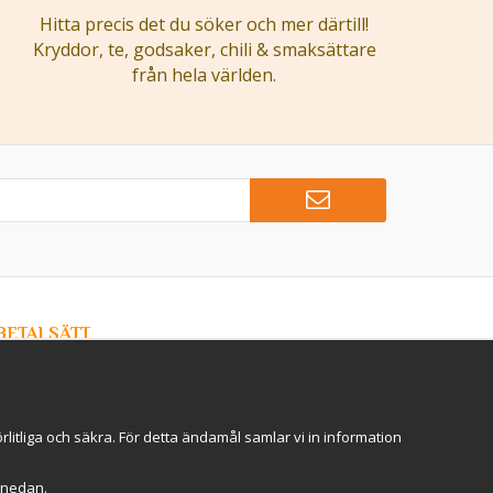
Hitta precis det du söker och mer därtill!
Kryddor, te, godsaker, chili & smaksättare
från hela världen.
BETALSÄTT
Hos Kryddlandet handlar du tryggt & säkert - och betalar
enkelt med kort, Klarna eller swish!
itliga och säkra. För detta ändamål samlar vi in information
r" nedan.