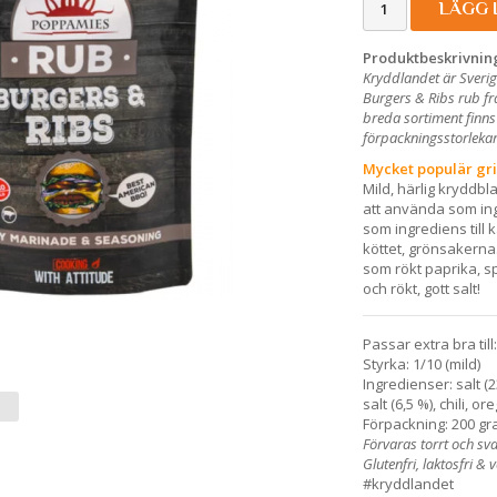
LÄGG 
Produktbeskrivnin
Kryddlandet är Sverig
Burgers & Ribs rub fr
breda sortiment finns
förpackningsstorlekar 
Mycket populär gri
Mild, härlig kryddbl
att använda som ingr
som ingrediens till 
köttet, grönsakerna
som rökt paprika, s
och rökt, gott salt!
Passar extra bra til
Styrka: 1/10 (mild)
Ingredienser: salt (2
salt (6,5 %), chili, 
Förpackning: 200 gra
Förvaras torrt och sva
Glutenfri, laktosfri &
#kryddlandet