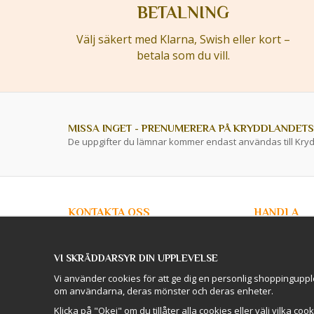
BETALNING
Välj säkert med Klarna, Swish eller kort –
betala som du vill.
MISSA INGET - PRENUMERERA PÅ KRYDDLANDETS
De uppgifter du lämnar kommer endast användas till Kry
KONTAKTA OSS
HANDLA
info@kryddlandet.se
Kundtjänst
Köpvillkor
VI SKRÄDDARSYR DIN UPPLEVELSE
Privacy Policy
Följ oss på Facebook!
Företagskunde
Vi använder cookies för att ge dig en personlig shoppinguppl
Lagershop / O
om användarna, deras mönster och deras enheter.
Följ oss på Instagram!
Skellefteå
Logga in
Klicka på "Okej" om du tillåter alla cookies eller välj vilka coo