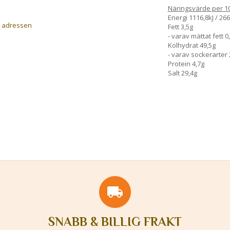
Näringsvärde per 1
Energi 1116,8kJ / 266
a adressen
Fett 3,5g
- varav mättat fett 0
Kolhydrat 49,5g
- varav sockerarter 
Protein 4,7g
Salt 29,4g
SNABB & BILLIG FRAKT