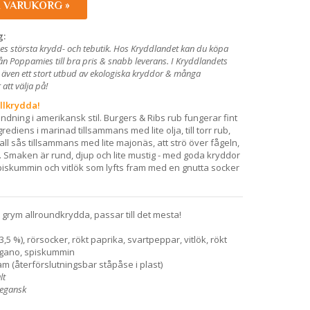
I VARUKORG »
g:
es största krydd- och tebutik. Hos Kryddlandet kan du köpa
ån Poppamies till bra pris & snabb leverans. I Kryddlandets
 även ett stort utbud av ekologiska kryddor & många
att välja på!
llkrydda!
andning i amerikansk stil. Burgers & Ribs rub fungerar fint
ediens i marinad tillsammans med lite olja, till torr rub,
kall sås tillsammans med lite majonäs, att strö över fågeln,
. Smaken är rund, djup och lite mustig - med goda kryddor
piskummin och vitlök som lyfts fram med en gnutta socker
l: grym allroundkrydda, passar till det mesta!
3,5 %), rörsocker, rökt paprika, svartpeppar, vitlök, rökt
oregano, spiskummin
m (återförslutningsbar ståpåse i plast)
lt
 vegansk