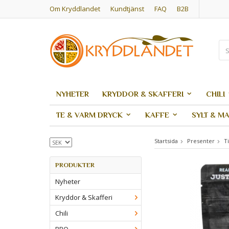
Om Kryddlandet
Kundtjänst
FAQ
B2B
NYHETER
KRYDDOR & SKAFFERI
CHILI
TE & VARM DRYCK
KAFFE
SYLT & M
Startsida
Presenter
T
PRODUKTER
Nyheter
Kryddor & Skafferi
Chili