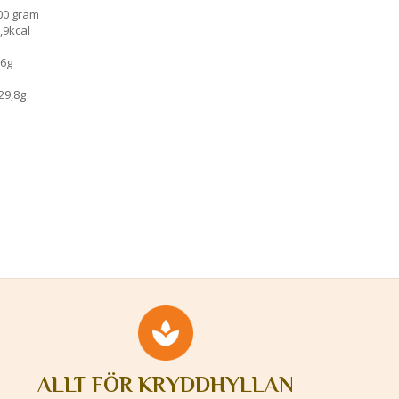
00 gram
,9kcal
,6g
29,8g
ALLT FÖR KRYDDHYLLAN