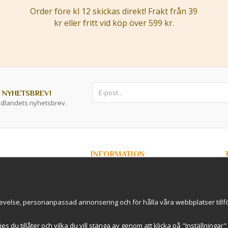
Order före kl 12 skickas direkt! Frakt från 39
kr eller fritt vid köp över 599 kr.
 NYHETSBREV!
ddlandets nyhetsbrev.
INFORMATION
Om Kryddlandet
Spåra ditt paket
Nyhetsbrev
r / B2B
Om cookies
evelse, personanpassad annonsering och för hålla våra webbplatser tillförl
rderavhämtning i
International Shipping
Cookie inställningar
kies du tillåter och vilka du vill stänga av genom att klicka på "Inställninga