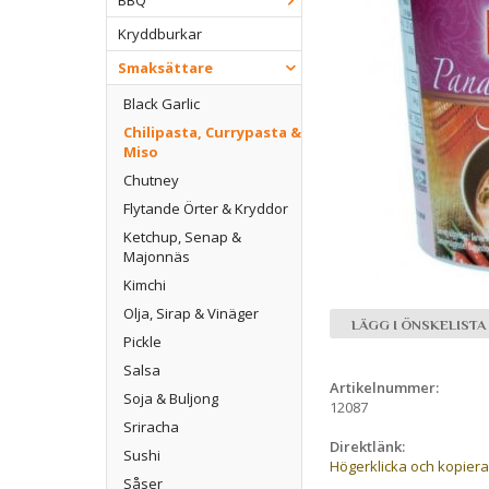
BBQ
Kryddburkar
Smaksättare
Black Garlic
Chilipasta, Currypasta &
Miso
Chutney
Flytande Örter & Kryddor
Ketchup, Senap &
Majonnäs
Kimchi
Olja, Sirap & Vinäger
LÄGG I ÖNSKELISTA
Pickle
Salsa
Artikelnummer:
Soja & Buljong
12087
Sriracha
Direktlänk:
Sushi
Högerklicka och kopier
Såser