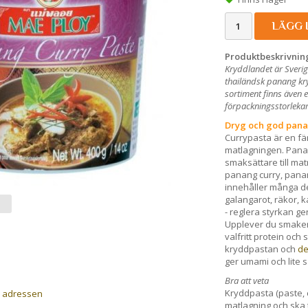
LÄGG 
Produktbeskrivnin
Kryddlandet är Sverig
thailändsk panang kry
sortiment finns även 
förpackningsstorlekar 
Dryg och god pana
Currypasta är en fä
matlagningen. Panan
smaksättare till ma
panang curry, panan
innehåller många de
galangarot, räkor, k
- reglera styrkan ge
Upplever du smaken f
valfritt protein oc
kryddpastan och
de
ger umami och lite s
Bra att veta
Kryddpasta (paste, c
a adressen
matlagning
och ska 