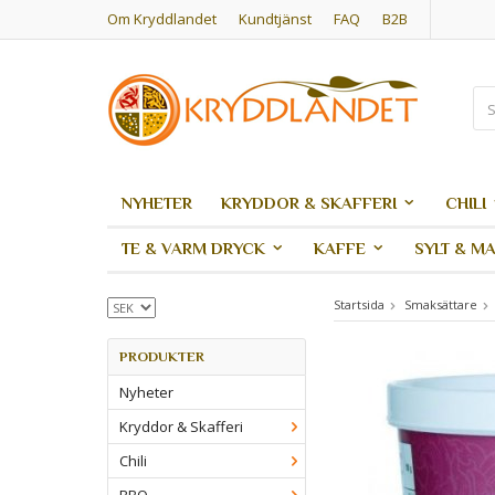
Om Kryddlandet
Kundtjänst
FAQ
B2B
NYHETER
KRYDDOR & SKAFFERI
CHILI
TE & VARM DRYCK
KAFFE
SYLT & M
Startsida
Smaksättare
PRODUKTER
Nyheter
Kryddor & Skafferi
Chili