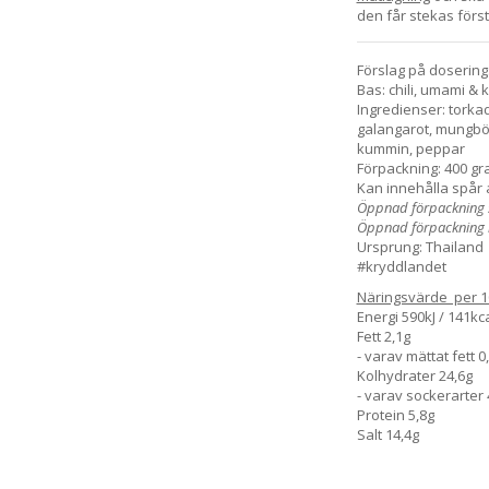
den får stekas först,
Förslag på dosering
Bas: chili, umami & 
Ingredienser: torkad r
galangarot, mungb
kummin, peppar
Förpackning: 400 gra
Kan innehålla spår 
Öppnad förpackning sk
Öppnad förpackning 
Ursprung: Thailand
#kryddlandet
Näringsvärde per 1
Energi 590kJ / 141kc
Fett 2,1g
- varav mättat fett 0
Kolhydrater 24,6g
- varav sockerarter 
Protein 5,8g
Salt 14,4g