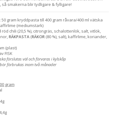
 så smakerna blir tydligare & fylligare!
: 50 gram kryddpasta till 400 gram råvara/400 ml vätska
kaffirlime (mediumstark)
öd chili (20,5 %), citrongräs, schalottenlök, salt, vitlök,
önor,
RÄKPASTA
(
RÄKOR
(80 %), salt), kaffirlime, koriander,
m (plast)
av FISK
a förslutas väl och förvaras i kylskåp
bör förbrukas inom två månader
00 gram
al
,4g
4,4g