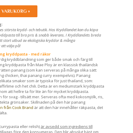
I VARUKORG »
g:
es största krydd- och tebutik. Hos Kryddlandet kan du köpa
ddpasta till bra pris & snabb leverans. I Kryddlandets breda
ett stort utbud av ekologiska kryddor & många
att välja på!
ng kryddpasta - med räkor
rdig kryddblandning som ger både smak och färg till
g kryddpasta från Mae Ploy är en klassisk thailändsk
trätten panang (som kan serveras på många olika sätt:
g chicken, thai panang curry exempelvis). Panang
likata smaker som är typiska för just thailand, som:
affirlime och het chili. Detta är en mediumstark kryddpasta
nom att hellre ta för lite än för mycket kryddpasta.
ör svag - tillsätt mer. Serveras ofta med kokosmjölk, ris,
h stekta grönsaker. Skillnaden på den här panang
n från Cook Brand
är att den här innehåller räkpasta, det
älta.
urrypasta eller relish)
är avsedd som ingrediens till
tillagas före den konsumeras. Den blir absolut bäst om