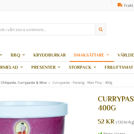
Frakt 
BBQ
KRYDDBURKAR
SMAKSÄTTARE
VÄRLDE
ARMELAD
PRESENTER
STORPACK
FRILUFTSMAT
Chilipasta, Currypasta & Miso
Currypasta - Panang - Mae Ploy - 400g
CURRYPAST
400G
52 KR
(130 kr/kg
Finns i lager