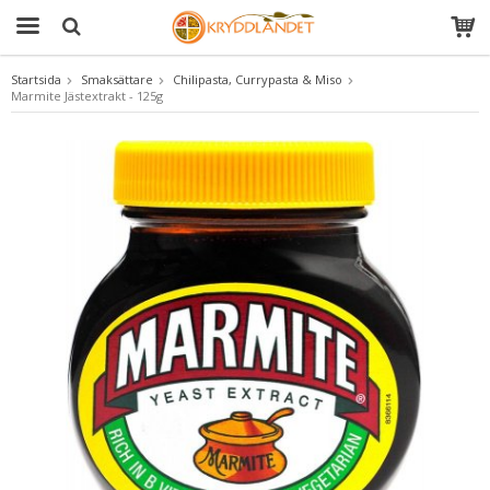
Startsida
Smaksättare
Chilipasta, Currypasta & Miso
Marmite Jästextrakt - 125g
Produkten har blivit tillagd i varukorgen