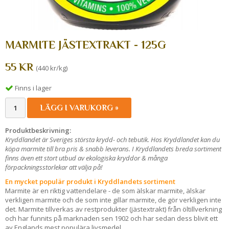
MARMITE JÄSTEXTRAKT - 125G
55 KR
(440 kr/kg)
Finns i lager
LÄGG I VARUKORG »
Produktbeskrivning:
Kryddlandet är Sveriges största krydd- och tebutik. Hos Kryddlandet kan du
köpa marmite till bra pris & snabb leverans. I Kryddlandets breda sortiment
finns även ett stort utbud av ekologiska kryddor & många
förpackningsstorlekar att välja på!
En mycket populär produkt i Kryddlandets sortiment
Marmite är en riktig vattendelare - de som älskar marmite, älskar
verkligen marmite och de som inte gillar marmite, de gör verkligen inte
det. Marmite tillverkas av restprodukter (jästextrakt) från öltillverkning
och har funnits på marknaden sen 1902 och har sedan dess blivit ett
av Englands mest populära livsmedel.