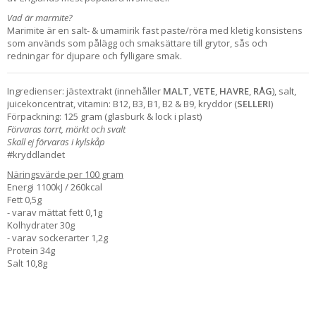
Vad är marmite?
Marimite är en salt- & umamirik fast paste/röra med kletig konsistens
som används som pålägg och smaksättare till grytor, sås och
redningar för djupare och fylligare smak.
Ingredienser: jästextrakt (innehåller
MALT
,
VETE
,
HAVRE
,
RÅG
), salt,
juicekoncentrat, vitamin: B12, B3, B1, B2 & B9, kryddor (
SELLERI
)
Förpackning: 125 gram (glasburk & lock i plast)
Förvaras torrt, mörkt och svalt
Skall ej förvaras i kylskåp
#kryddlandet
Näringsvärde per 100 gram
Energi 1100kJ / 260kcal
Fett 0,5g
- varav mättat fett 0,1g
Kolhydrater 30g
- varav sockerarter 1,2g
Protein 34g
Salt 10,8g