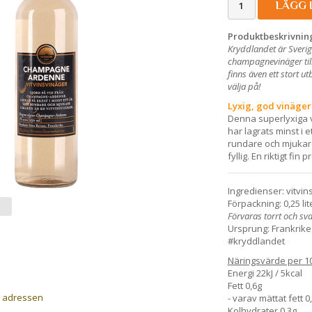
LÄGG 
Produktbeskrivnin
Kryddlandet är Sverig
champagnevinäger till
finns även ett stort 
välja på!
Lyxig, god vinäger
Denna superlyxiga v
har lagrats minst i e
rundare och mjukare
fyllig. En riktigt fin
Ingredienser: vitv
Förpackning: 0,25 lit
Förvaras torrt och sva
Ursprung: Frankrike
#kryddlandet
Näringsvärde per 1
Energi 22kJ / 5kcal
Fett 0,6g
a adressen
- varav mättat fett 0
Kolhydrater 0,3g