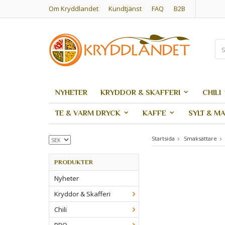
Om Kryddlandet
Kundtjänst
FAQ
B2B
NYHETER
KRYDDOR & SKAFFERI
CHILI
TE & VARM DRYCK
KAFFE
SYLT & M
Startsida
Smaksättare
PRODUKTER
Nyheter
Kryddor & Skafferi
Chili