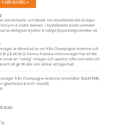
I VARUKORG »
g:
es största krydd- och tebutik. Hos Kryddlandet kan du köpa
 bra pris & snabb leverans. I Kryddlandets breda sortiment
utbud av ekologiska kryddor & många förpackningsstorlekar att
!
inäger är tillverkad av vin från Champagne-Ardenne och
tt år på ekfat (!). Denna franska vitvinsvinäger har en lite
 smak än "vanlig" vinäger och upplevs ofta som mild och
 present att ge till alla som älskar att laga mat!
insvinäger från Champagne-Ardenne (innehåller
SULFITER
)
er (glasflaska & kork i metall)
lt
00 gram
,1g