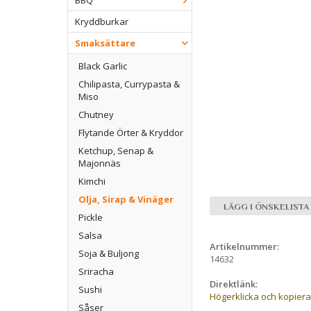
BBQ
Kryddburkar
Smaksättare
Black Garlic
Chilipasta, Currypasta &
Miso
Chutney
Flytande Örter & Kryddor
Ketchup, Senap &
Majonnäs
Kimchi
Olja, Sirap & Vinäger
LÄGG I ÖNSKELISTA
Pickle
Salsa
Artikelnummer:
Soja & Buljong
14632
Sriracha
Direktlänk:
Sushi
Högerklicka och kopier
Såser