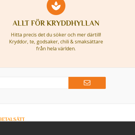
ALLT FÖR KRYDDHYLLAN
Hitta precis det du söker och mer därtill!
Kryddor, te, godsaker, chili & smaksättare
från hela världen.
BETALSÄTT
Hos Kryddlandet handlar du tryggt & säkert - och betalar
enkelt med kort, Klarna eller swish!