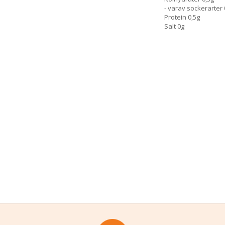
- varav sockerarter 
Protein 0,5g
Salt 0g