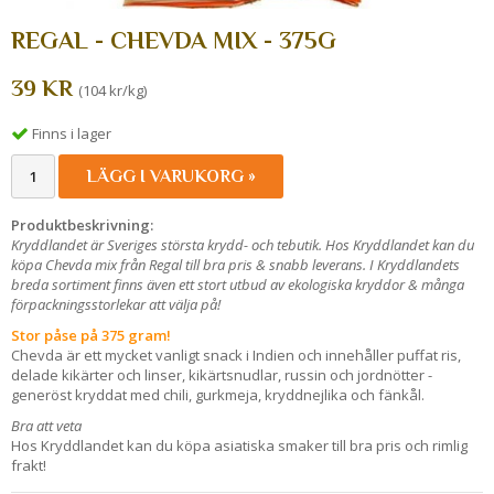
REGAL - CHEVDA MIX - 375G
39 KR
(104 kr/kg)
Finns i lager
LÄGG I VARUKORG »
Produktbeskrivning:
Kryddlandet är Sveriges största krydd- och tebutik. Hos Kryddlandet kan du
köpa Chevda mix från Regal till bra pris & snabb leverans. I Kryddlandets
breda sortiment finns även ett stort utbud av ekologiska kryddor & många
förpackningsstorlekar att välja på!
Stor påse på 375 gram!
Chevda är ett mycket vanligt snack i Indien och innehåller puffat ris,
delade kikärter och linser, kikärtsnudlar, russin och jordnötter -
generöst kryddat med chili, gurkmeja, kryddnejlika och fänkål.
Bra att veta
Hos Kryddlandet kan du köpa asiatiska smaker till bra pris och rimlig
frakt!