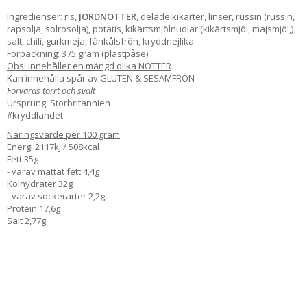
Ingredienser: ris,
JORDNÖTTER
, delade kikärter, linser, russin (russin,
rapsolja, solrosolja), potatis, kikärtsmjölnudlar (kikärtsmjöl, majsmjöl,)
salt, chili, gurkmeja, fänkålsfrön, kryddnejlika
Förpackning: 375 gram (plastpåse)
Obs! Innehåller en mängd olika NÖTTER
Kan innehålla spår av GLUTEN & SESAMFRÖN
Förvaras torrt och svalt
Ursprung: Storbritannien
#kryddlandet
Näringsvärde per 100 gram
Energi 2117kJ / 508kcal
Fett 35g
- varav mättat fett 4,4g
Kolhydrater 32g
- varav sockerarter 2,2g
Protein 17,6g
Salt 2,77g