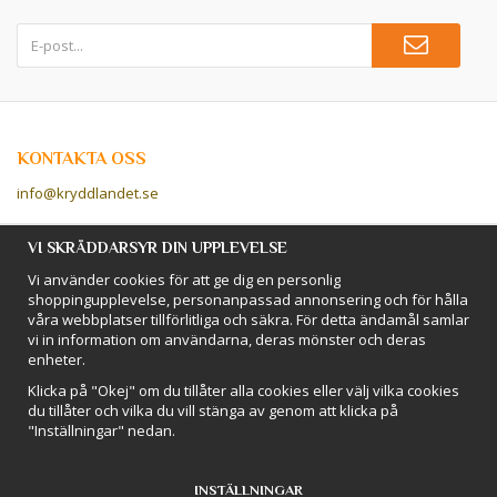
KONTAKTA OSS
info@kryddlandet.se
Följ oss på Facebook!
VI SKRÄDDARSYR DIN UPPLEVELSE
Vi använder cookies för att ge dig en personlig
Följ oss på Instagram!
shoppingupplevelse, personanpassad annonsering och för hålla
våra webbplatser tillförlitliga och säkra. För detta ändamål samlar
vi in information om användarna, deras mönster och deras
BETALSÄTT
enheter.
Hos Kryddlandet handlar du tryggt & säkert - och betalar enkelt med
Klicka på "Okej" om du tillåter alla cookies eller välj vilka cookies
kort, Klarna eller swish!
du tillåter och vilka du vill stänga av genom att klicka på
"Inställningar" nedan.
INSTÄLLNINGAR