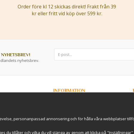
Order före kl 12 skickas direkt! Frakt från 39
kr eller fritt vid köp över 599 kr.
 NYHETSBREV!
ddlandets nyhetsbrev.
INFORMATION
Om Kryddlandet
Spåra ditt paket
Nyhetsbrev
r / B2B
Om cookies
evelse, personanpassad annonsering och för hålla våra webbplatser tillförl
rderavhämtning i
International Shipping
Cookie inställningar
kies du tillåter och vilka du vill stänga av genom att klicka på "Inställninga