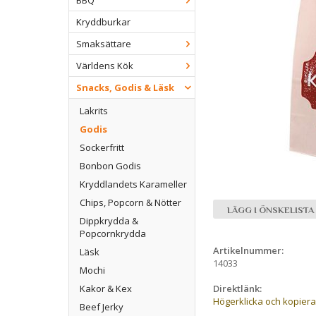
BBQ
Kryddburkar
Smaksättare
Världens Kök
Snacks, Godis & Läsk
Lakrits
Godis
Sockerfritt
Bonbon Godis
Kryddlandets Karameller
Chips, Popcorn & Nötter
LÄGG I ÖNSKELISTA
Dippkrydda &
Popcornkrydda
Artikelnummer:
Läsk
14033
Mochi
Direktlänk:
Kakor & Kex
Högerklicka och kopier
Beef Jerky