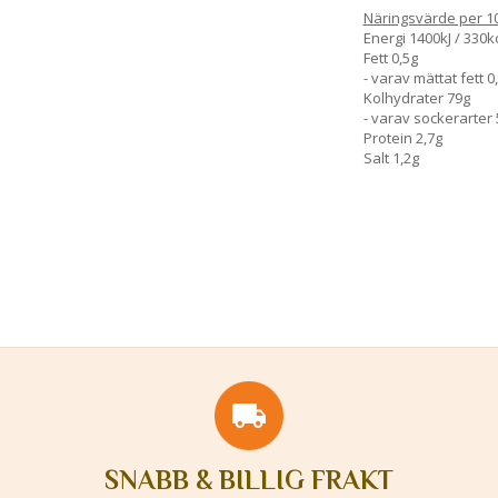
Näringsvärde per 1
Energi 1400kJ / 330k
Fett 0,5g
- varav mättat fett 0
Kolhydrater 79g
- varav sockerarter 
Protein 2,7g
Salt 1,2g
SNABB & BILLIG FRAKT