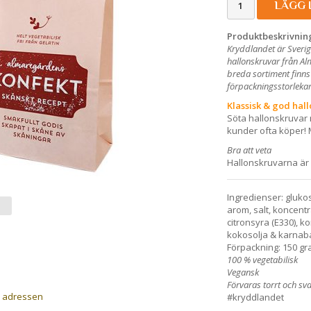
LÄGG 
Produktbeskrivnin
Kryddlandet är Sverig
hallonskruvar från Al
breda sortiment finns
förpackningsstorlekar 
Klassisk & god hall
Söta hallonskruvar 
kunder ofta köper!
Bra att veta
Hallonskruvarna är 
Ingredienser:
gluko
arom, salt, koncent
citronsyra (E330), 
kokosolja & karnab
Förpackning: 150 gr
100 % vegetabilisk
Vegansk
Förvaras torrt och sva
a adressen
#kryddlandet