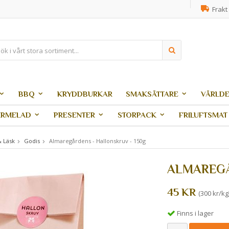
Frakt 
BBQ
KRYDDBURKAR
SMAKSÄTTARE
VÄRLDE
ARMELAD
PRESENTER
STORPACK
FRILUFTSMAT
& Läsk
Godis
Almaregårdens - Hallonskruv - 150g
ALMAREGÅ
45 KR
(300 kr/kg
Finns i lager