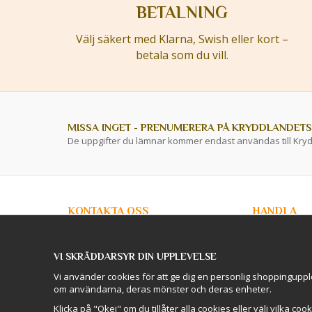
BETALNING
Välj säkert med Klarna, Swish eller kort –
betala som du vill.
MISSA INGET - PRENUMERERA PÅ KRYDDLANDETS
De uppgifter du lämnar kommer endast användas till Kry
KONTAKTA OSS
HANDLA
info@kryddlandet.se
Kundtjänst
Köpvillkor
VI SKRÄDDARSYR DIN UPPLEVELSE
Privacy Policy
Följ oss på Facebook!
Företagskunde
Vi använder cookies för att ge dig en personlig shoppinguppl
Lagershop / O
om användarna, deras mönster och deras enheter.
Följ oss på Instagram!
Skellefteå
Logga in
Klicka på "Okej" om du tillåter alla cookies eller välj vilka coo