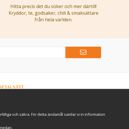
Hitta precis det du söker och mer därtill!
Kryddor, te, godsaker, chili & smaksättare
från hela världen.
BETALSÄTT
Hos Kryddlandet handlar du tryggt & säkert - och betalar
enkelt med kort, Klarna eller swish!
itliga och säkra. För detta ändamål samlar vi in information
r" nedan.