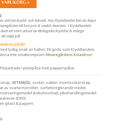
I VARUKORG »
g:
es största krydd- och tebutik. Hos Kryddlandet kan du köpa
maregården till bra pris & snabb leverans. I Kryddlandets
 även ett stort utbud av ekologiska kryddor & många
att välja på!
onskruv på bit
med tydlig smak av hallon. Ett godis som Kryddlandets
 Missa inte smakkompisen
Almaregårdens Kolaskruv
!
förpackade i plastpåse inuti papperspåse.
ssirap
, VETEMJÖL,
socker, vatten, invertsockersirap,
rat av svarta morrötter, surhetsreglerande medel:
konserveringsmedel (kaliumsorbat), ytbehandlingsmedel:
aubavax (E903)
am (plast & papper)
lt