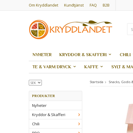
Om Kryddlandet
Kundtjänst
FAQ
B2B
NYHETER
KRYDDOR & SKAFFERI
CHILI
TE & VARM DRYCK
KAFFE
SYLT & M
Startsida
Snacks, Godis 
PRODUKTER
Nyheter
Kryddor & Skafferi
Chili