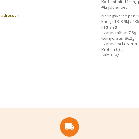
Koffeinhalt: 114 mg
#kryddlandet
a adressen
Näringsvärde per 1
Energi 1823,9kJ / 436
Fett 9,9g
- varav mättat 7,6g
Kolhydrater 86,2g
- varav sockerarter 
Protein 0,6g
Salt 0,28g