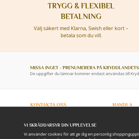
TRYGG & FLEXIBEL
BETALNING
Välj säkert med Klarna, Swish eller kort –
betala som du vill.
MISSA INGET - PRENUMERERA PÅ KRYDDLANDETS
De uppgifter du lämnar kommer endast användas till Kry
KONTAKTA OSS
HANDLA
info@kryddlandet.se
Kundtjänst
Köpvillkor
VI SKRÄDDARSYR DIN UPPLEVELSE
Privacy Policy
Följ oss på Facebook!
Företagskunde
Vi använder cookies för att ge dig en personlig shoppinguppl
Lagershop / O