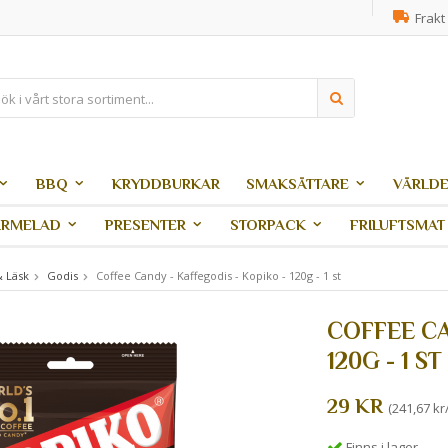
Frakt 
BBQ
KRYDDBURKAR
SMAKSÄTTARE
VÄRLDE
ARMELAD
PRESENTER
STORPACK
FRILUFTSMAT
& Läsk
Godis
Coffee Candy - Kaffegodis - Kopiko - 120g - 1 st
COFFEE CA
120G - 1 ST
29 KR
(241,67 kr
Finns i lager