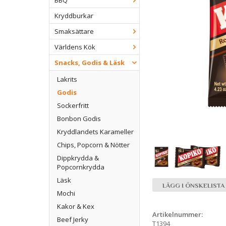
BBQ
Kryddburkar
Smaksättare
Världens Kök
Snacks, Godis & Läsk
Lakrits
Godis
Sockerfritt
Bonbon Godis
Kryddlandets Karameller
Chips, Popcorn & Nötter
Dippkrydda &
Popcornkrydda
Läsk
LÄGG I ÖNSKELISTA
Mochi
Kakor & Kex
Artikelnummer:
Beef Jerky
T1394