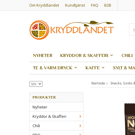
Om Kryddlandet
Kundtjänst
FAQ
B2B
NYHETER
KRYDDOR & SKAFFERI
CHILI
TE & VARM DRYCK
KAFFE
SYLT & M
Startsida
Snacks, Godis 
PRODUKTER
Nyheter
Kryddor & Skafferi
Chili