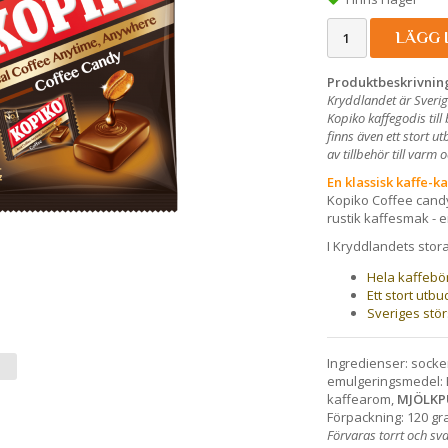
LÄGG 
Produktbeskrivnin
Kryddlandet är Sverig
Kopiko kaffegodis til
finns även ett stort 
av tillbehör till varm 
En klassisk kaffe-k
Kopiko Coffee candy
rustik kaffesmak - e
I Kryddlandets stor
Hela kaffebön
Ett stort utb
Sveriges stör
Ingredienser: socker
emulgeringsmedel: 
kaffearom,
MJÖLKP
Förpackning: 120 gr
Förvaras torrt och sva