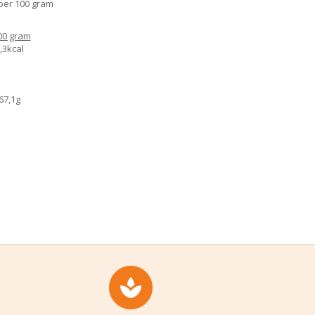
 per 100 gram
00 gram
,3kcal
67,1g