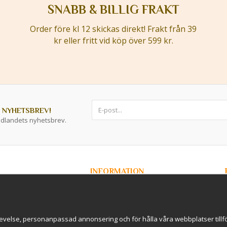
SNABB & BILLIG FRAKT
Order före kl 12 skickas direkt! Frakt från 39
kr eller fritt vid köp över 599 kr.
 NYHETSBREV!
ddlandets nyhetsbrev.
INFORMATION
Om Kryddlandet
Spåra ditt paket
Nyhetsbrev
r / B2B
Om cookies
evelse, personanpassad annonsering och för hålla våra webbplatser tillförl
rderavhämtning i
International Shipping