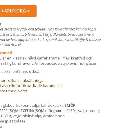
I VARUKORG »
g:
es största krydd- och tebutik. Hos Kryddlandet kan du köpa
l bra pris & snabb leverans. I Kryddlandets breda sortiment
utbud av hela kaffebönor, Little's smaksatta snabbkaffe & massor
och kall dryck!
aramell
 är en klassisk hård kaffekaramell med kraftfull och
n riktig kundfavorit! Är förpackade styckevis inuti påsen.
a sortiment finns också:
or i olika smaksättningar
ud av cellofanförpackade karameller
sta utbud av te!
, glukos, kokosnötolja, kaffeextrakt,
SMÖR
,
E322 (
SOJALECITIN
) (
SOJA
), färgämne: E150c, salt, naturlig
ULVER
, vegetabilisk olja, aromämnen
am (plastpåse)
lt