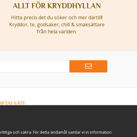
ALLT FÖR KRYDDHYLLAN
Hitta precis det du söker och mer därtill!
Kryddor, te, godsaker, chili & smaksättare
från hela världen.
BETALSÄTT
Hos Kryddlandet handlar du tryggt & säkert - och betalar
enkelt med kort, Klarna eller swish!
itliga och säkra. För detta ändamål samlar vi in information