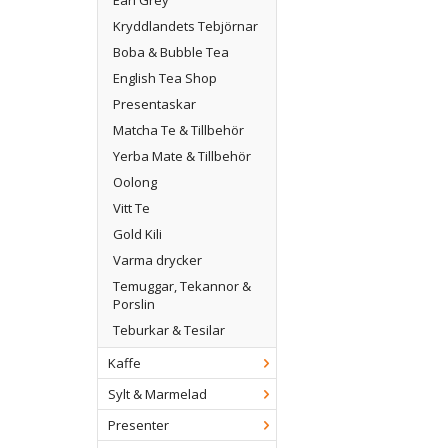
Earl Grey
Kryddlandets Tebjörnar
Boba & Bubble Tea
English Tea Shop
Presentaskar
Matcha Te & Tillbehör
Yerba Mate & Tillbehör
Oolong
Vitt Te
Gold Kili
Varma drycker
Temuggar, Tekannor &
Porslin
Teburkar & Tesilar
Kaffe
Sylt & Marmelad
Presenter