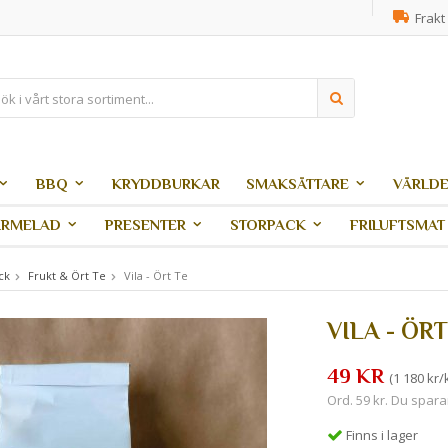
Frakt 
BBQ
KRYDDBURKAR
SMAKSÄTTARE
VÄRLDE
ARMELAD
PRESENTER
STORPACK
FRILUFTSMAT
ck
Frukt & Ört Te
Vila - Ört Te
VILA - ÖRT
49 KR
(1 180 kr/
Ord. 59 kr. Du spara
Finns i lager