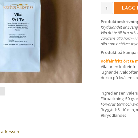
LÄGG 
Produktbeskrivnin
Kryddlandet är Sverig
Vila ört te till bra pr
världens alla hörn - 
alla som behöver myc
Produkt på kampanj
Koffeinfritt ört t
Vila är en koffeinf
lugnande, väldoftan
dricka på kvällen s
Ingredienser: valeri
Förpackning: 50 gram
Förvaras torrt och sval
Bryggtid: 5- 10 min
#kryddlandet
a adressen