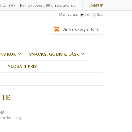
Logga in
från 39 kr - Fri frakt över 599 kr i varuvärde!
Moms visas:
Inkl
Exkl
Din varukorg är tom!
NS KÖK
SNACKS, GODIS & LÄSK
NEDSATT PRIS
 TE
kg)
r 10 kr (17%)