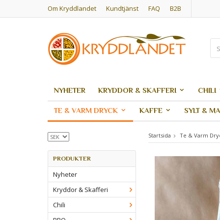
Om Kryddlandet
Kundtjänst
FAQ
B2B
NYHETER
KRYDDOR & SKAFFERI
CHILI
TE & VARM DRYCK
KAFFE
SYLT & M
Startsida
Te & Varm Dry
PRODUKTER
Nyheter
Kryddor & Skafferi
Chili