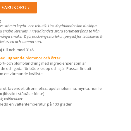
I VARUKORG »
g:
es största krydd- och tebutik. Hos Kryddlandet kan du köpa
is & snabb leverans. I Kryddlandets stora sortiment finns te från
i många smaker & förpackningsstorlekar, perfekt för teälskaren &
ket av en och samma sort.
 till och med 31/8
e med lugnande blommor och örter
ri ört- och blomblandning med ingredienser som är
de och goda för både kropp och själ. Passar fint att
om ett värmande kvällste.
arot, lavendel, citronmeliss, apelsinblomma, mynta, humle.
 (lösvikt i ståpåse för te)
t, välförslutet
, medd en vattentemperatur på 100 grader