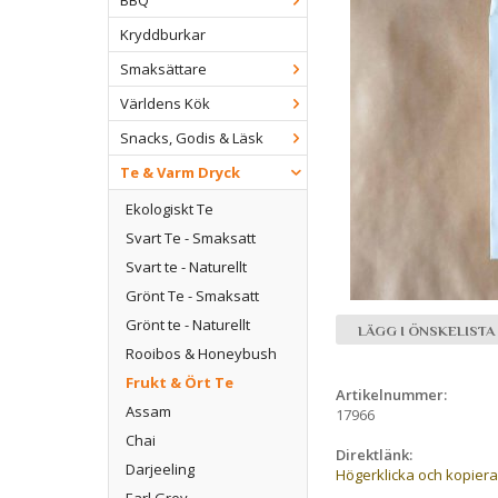
BBQ
Kryddburkar
Smaksättare
Världens Kök
Snacks, Godis & Läsk
Te & Varm Dryck
Ekologiskt Te
Svart Te - Smaksatt
Svart te - Naturellt
Grönt Te - Smaksatt
Grönt te - Naturellt
LÄGG I ÖNSKELISTA
Rooibos & Honeybush
Frukt & Ört Te
Artikelnummer:
Assam
17966
Chai
Direktlänk:
Darjeeling
Högerklicka och kopier