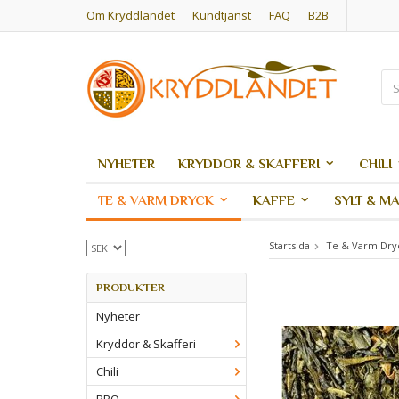
Om Kryddlandet
Kundtjänst
FAQ
B2B
NYHETER
KRYDDOR & SKAFFERI
CHILI
TE & VARM DRYCK
KAFFE
SYLT & M
Startsida
Te & Varm Dry
PRODUKTER
Nyheter
Kryddor & Skafferi
Chili