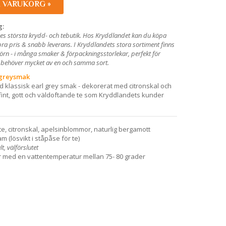
I VARUKORG »
g:
es största krydd- och tebutik. Hos Kryddlandet kan du köpa
l bra pris & snabb leverans. I Kryddlandets stora sortiment finns
hörn - i många smaker & förpackningsstorlekar, perfekt för
m behöver mycket av en och samma sort.
 greysmak
 klassisk earl grey smak - dekorerat med citronskal och
fint, gott och väldoftande te som Kryddlandets kunder
te, citronskal, apelsinblommor, naturlig bergamott
m (lösvikt i ståpåse för te)
t, välförslutet
er med en vattentemperatur mellan 75- 80 grader