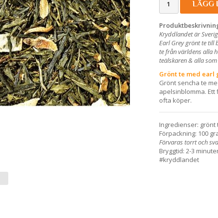
LÄGG 
Produktbeskrivnin
Kryddlandet är Sverig
Earl Grey grönt te til
te från världens alla 
teälskaren & alla so
Grönt te med earl
Grönt sencha te med
apelsinblomma. Ett 
ofta köper.
Ingredienser: grönt 
Förpackning: 100 gra
Förvaras torrt och sval
Bryggtid: 2-3 minut
#kryddlandet