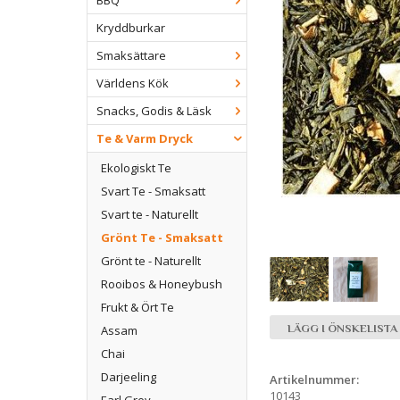
BBQ
Kryddburkar
Smaksättare
Världens Kök
Snacks, Godis & Läsk
Te & Varm Dryck
Ekologiskt Te
Svart Te - Smaksatt
Svart te - Naturellt
Grönt Te - Smaksatt
Grönt te - Naturellt
Rooibos & Honeybush
Frukt & Ört Te
LÄGG I ÖNSKELISTA
Assam
Chai
Darjeeling
Artikelnummer:
10143