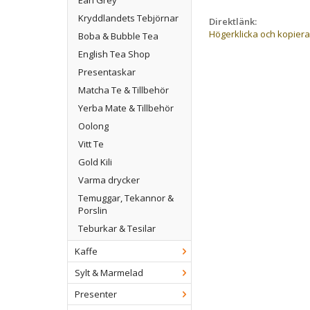
Earl Grey
Kryddlandets Tebjörnar
Direktlänk:
Högerklicka och kopier
Boba & Bubble Tea
English Tea Shop
Presentaskar
Matcha Te & Tillbehör
Yerba Mate & Tillbehör
Oolong
Vitt Te
Gold Kili
Varma drycker
Temuggar, Tekannor &
Porslin
Teburkar & Tesilar
Kaffe
Sylt & Marmelad
Presenter