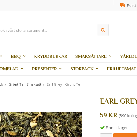
Frakt 
BBQ
KRYDDBURKAR
SMAKSÄTTARE
VÄRLDE
ARMELAD
PRESENTER
STORPACK
FRILUFTSMAT
ck
Grönt Te - Smaksatt
Earl Grey - Grönt Te
EARL GREY
59 KR
(590 kr/kg
Finns i lager