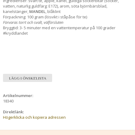
Ingredienser: svart te, äpple, kanel, guldiga sockerbitar (socker,
vatten, naturlig guldfärg: E172), arom, söta björnbärsblad,
kanelstänger,
MANDEL
, blåklint
Förpackning: 100 gram (lösvikt i ståpåse för te)
Förvaras torrt och svalt, välförsluten
Bryggtid: 3- 5 minuter med en vattentemperatur på 100 grader
#kryddlandet
LÄGG I ÖNSKELISTA
Artikelnummer:
18340
Direktlänk:
Högerklicka och kopiera adressen