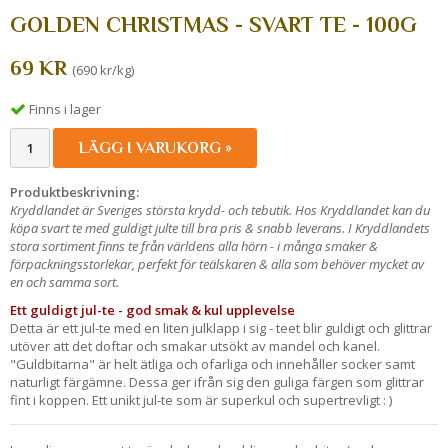
GOLDEN CHRISTMAS - SVART TE - 100G
69 KR
(690 kr/kg)
Finns i lager
LÄGG I VARUKORG »
Produktbeskrivning:
Kryddlandet är Sveriges största krydd- och tebutik. Hos Kryddlandet kan du
köpa svart te med guldigt julte till bra pris & snabb leverans. I Kryddlandets
stora sortiment finns te från världens alla hörn - i många smaker &
förpackningsstorlekar, perfekt för teälskaren & alla som behöver mycket av
en och samma sort.
Ett guldigt jul-te - god smak & kul upplevelse
Detta är ett jul-te med en liten julklapp i sig - teet blir guldigt och glittrar
utöver att det doftar och smakar utsökt av mandel och kanel.
"Guldbitarna" är helt ätliga och ofarliga och innehåller socker samt
naturligt färgämne. Dessa ger ifrån sig den guliga färgen som glittrar
fint i koppen. Ett unikt jul-te som är superkul och supertrevligt : )